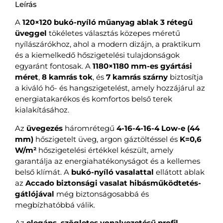
Leírás
A
120×120 bukó-nyíló műanyag ablak 3 rétegű
üveggel
tökéletes választás közepes méretű
nyílászárókhoz, ahol a modern dizájn, a praktikum
és a kiemelkedő hőszigetelési tulajdonságok
egyaránt fontosak. A
1180×1180 mm-es gyártási
méret
,
8 kamrás tok
, és
7 kamrás szárny
biztosítja
a kiváló hő- és hangszigetelést, amely hozzájárul az
energiatakarékos és komfortos belső terek
kialakításához.
Az
üvegezés
háromrétegű
4-16-4-16-4 Low-e (44
mm)
hőszigetelt üveg, argon gáztöltéssel és
K=0,6
W/m²
hőszigetelési értékkel készült, amely
garantálja az energiahatékonyságot és a kellemes
belső klímát. A
bukó-nyíló vasalattal
ellátott ablak
az
Accado biztonsági vasalat hibásműködtetés-
gátlójával
még biztonságosabbá és
megbízhatóbbá válik.
Az
elegáns, szögletes vonalvezetésű profil