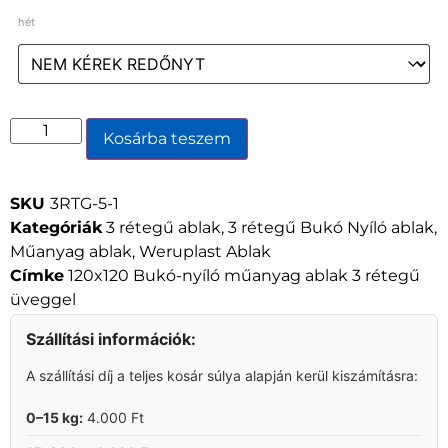
hét
Kosárba teszem
SKU
3RTG-5-1
Kategóriák
3 rétegű ablak
,
3 rétegű Bukó Nyíló ablak
,
Műanyag ablak
,
Weruplast Ablak
Címke
120x120 Bukó-nyíló műanyag ablak 3 rétegű
üveggel
Szállítási információk:
A szállítási díj a teljes kosár súlya alapján kerül kiszámításra:
0–15 kg:
4.000 Ft