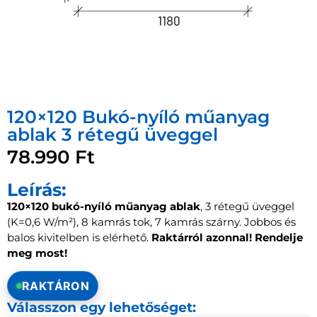
120×120 Bukó-nyíló műanyag
ablak 3 rétegű üveggel
78.990
Ft
Leírás:
120×120 bukó-nyíló műanyag ablak
, 3 rétegű üveggel
(K=0,6 W/m²), 8 kamrás tok, 7 kamrás szárny. Jobbos és
balos kivitelben is elérhető.
Raktárról azonnal!
Rendelje
meg most!
RAKTÁRON
Válasszon egy lehetőséget: