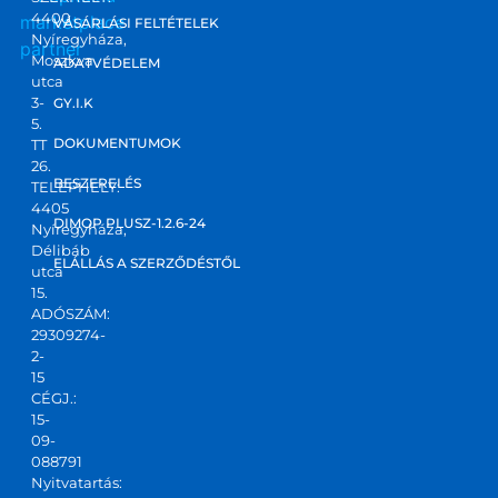
4400
marketplace
őket. 
el
VÁSÁRLÁSI FELTÉTELEK
Nyíregyháza,
partner
Ponto
dve
Moszkva
ADATVÉDELEM
s, 
vel
utca
korre
3-
GY.I.K
5.
kt 
DOKUMENTUMOK
TT
válas
26.
zt 
BESZERELÉS
TELEPHELY:
4405
kapta
DIMOP PLUSZ-1.2.6-24
Nyíregyháza,
m! Jó 
Délibáb
kis 
ELÁLLÁS A SZERZŐDÉSTŐL
utca
csapa
15.
ADÓSZÁM:
t,ajánl
29309274-
ani 
2-
tudo
15
m!
CÉGJ.:
15-
09-
088791
Nyitvatartás: