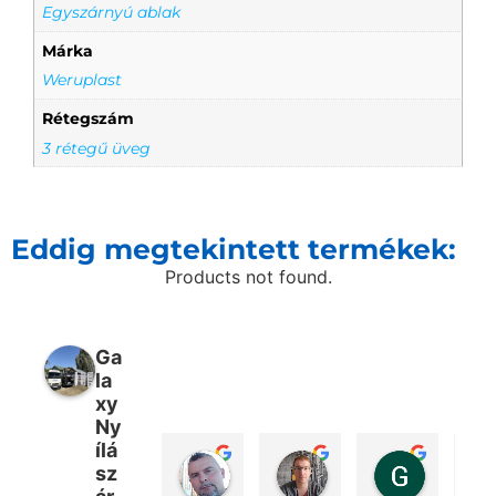
Egyszárnyú ablak
Márka
Weruplast
Rétegszám
3 rétegű üveg
Eddig megtekintett termékek:
Products not found.
Ga
la
xy
Ny
ílá
Péter Bencsik
Márton Kovács
Gábor 
sz
1 hét telt el
3 hét telt el
2 hónap te