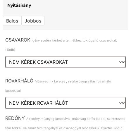
Nyitásirány
Balos
Jobbos
CSAVAROK
Igény esetén, kérhet a termékhez tokrögzítő csavarokat.
(10db)
ROVARHÁLÓ
Műanyag fix keretes , szürke üvegszálas rovarháló
kapoccsal
REDŐNY
A redőny műanyag lamellával, műanyag kefés lábbal, színterezett
fém tokkal, valamint fém tengellyel és csapággyal rendelkezik. Gyártási idő: 1