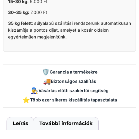
15–30 kg:
6.000 Ft
30–35 kg:
7.000 Ft
35 kg felett:
súlyalapú szállítási rendszerünk automatikusan
kiszámítja a pontos díjat, amelyet a kosár oldalon
egyértelműen megjelenítünk.
🛡️
Garancia a termékekre
🚚
Biztonságos szállítás
👨‍🔧
Vásárlás előtti szakértői segítség
⭐
Több ezer sikeres kiszállítás tapasztalata
Leírás
További információk