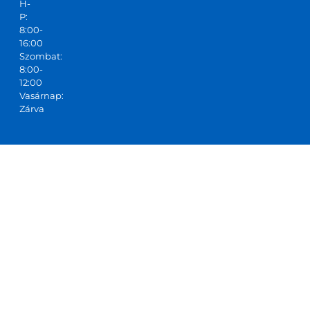
H-
P:
8:00-
16:00
Szombat:
8:00-
12:00
Vasárnap:
Zárva