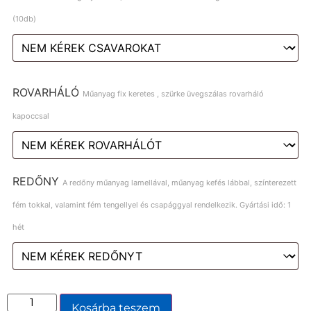
(10db)
ROVARHÁLÓ
Műanyag fix keretes , szürke üvegszálas rovarháló
kapoccsal
REDŐNY
A redőny műanyag lamellával, műanyag kefés lábbal, színterezett
fém tokkal, valamint fém tengellyel és csapággyal rendelkezik. Gyártási idő: 1
hét
Kosárba teszem