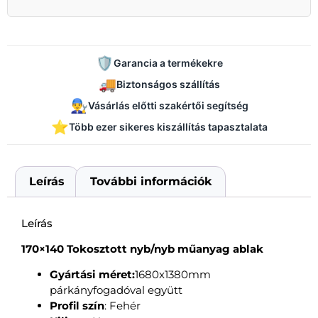
🛡️
Garancia a termékekre
🚚
Biztonságos szállítás
👨‍🔧
Vásárlás előtti szakértői segítség
⭐
Több ezer sikeres kiszállítás tapasztalata
Leírás
További információk
Leírás
170×140 Tokosztott nyb/nyb műanyag ablak
Gyártási méret:
1680x1380mm
párkányfogadóval együtt
Profil szín
: Fehér