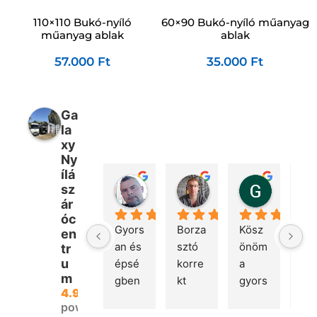
110×110 Bukó-nyíló
60×90 Bukó-nyíló műanyag
műanyag ablak
ablak
57.000
Ft
35.000
Ft
Ga
la
xy
Ny
ílá
Péter Bencsik
Márton Kovács
Gábor 
sz
2 hét telt el
4 hét telt el
2 hónap te
ár
óc
Gyors
Borza
Kösz
Gyo
en
an és 
sztó 
önöm 
rug
tr
u
épsé
korre
a 
mas
m
gben 
kt 
gyors 
és 
4.9
megé
kom
kiszál
hib
powered
rkeze
muni
litást!
an 