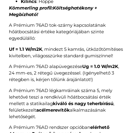
Kilincs
: Hoppe
Kömmerling profil:Költséghatékony +
Megbízható!
A Prémium 76AD tok-szárny kapcsolatának
hőátbocsátási értéke kategóriájában szinte
egyedülálló:
Uf = 1.1 W/m2K
, mindezt 5 kamrás, ütközőtömítéses
kivitelben, világosszürke standard gumiszínnel!
A Prémium 76AD alapüvegezése
Ug = 1.0 W/m2K
,
24 mm-es, 2 rétegű üvegezéssel. (Igényelhető 3
rétegben is, kérjen tőlünk árajánlatot!)
A Prémium 76AD légkamráinak száma 5, mely
lehetővé teszi a rendkívüli hőátbocsátási érték
mellett a statikailag
kiváló és nagy teherbírású
,
felületkezelt
acélmerevítők
alkalmazásának
lehetőségét.
A Prémium 76AD rendszer opcióban
elérhető