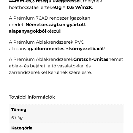
44mm-es
,
3 rétegű üvegezéssel
, melynek
hőátbocsátási értéke
Ug = 0.6 W/m2K
.
A Prémium 76AD rendszer igazoltan
eredeti,
Németországban gyártott
alapanyagokból
készül!
A Prémium Ablakrendszerek PVC
alapanyaga
ólommentes
és
környezetbarát
!
A Prémium Ablakrendszerek
Gretsch-Unitas
német
ablak- és bejárati ajtó vasalatokkal és
zárrendszerekkel kerülnek szerelésre.
További információk
Tömeg
63 kg
Kategória