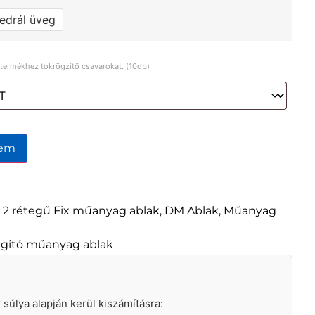
edrál üveg
a termékhez tokrögzítő csavarokat. (10db)
zem
,
2 rétegű Fix műanyag ablak
,
DM Ablak
,
Műanyag
lágító műanyag ablak
ár súlya alapján kerül kiszámításra: