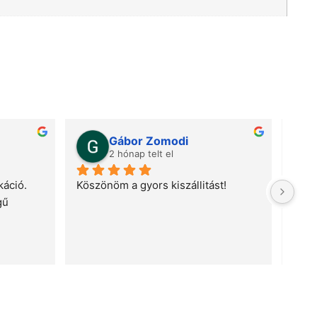
Gábor Zomodi
2 hónap telt el
áció. 
Köszönöm a gyors kiszállitást!
Gyor
ű 
telj
meg 