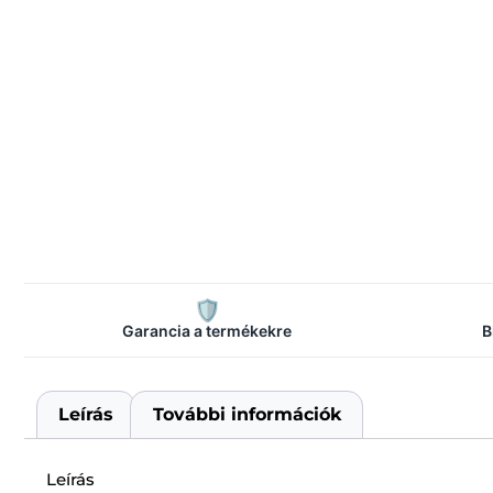
🛡️
Garancia a termékekre
B
Leírás
További információk
Leírás