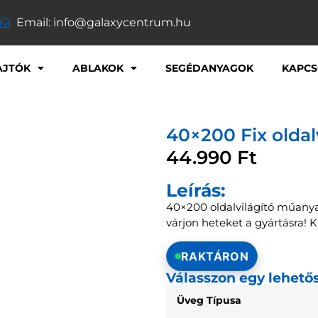
Email: info@galaxycentrum.hu
AJTÓK
ABLAKOK
SEGÉDANYAGOK
KAPCS
40×200 Fix olda
44.990
Ft
Leírás:
40×200 oldalvilágító műanya
várjon heteket a gyártásra! 
RAKTÁRON
Válasszon egy lehető
Üveg Típusa