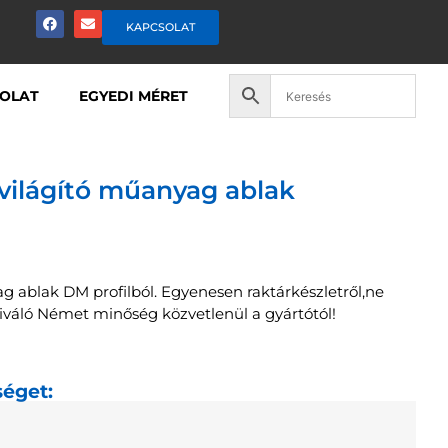
KAPCSOLAT
OLAT
EGYEDI MÉRET
lvilágító műanyag ablak
g ablak DM profilból. Egyenesen raktárkészletről,ne
Kiváló Német minőség közvetlenül a gyártótól!
séget: