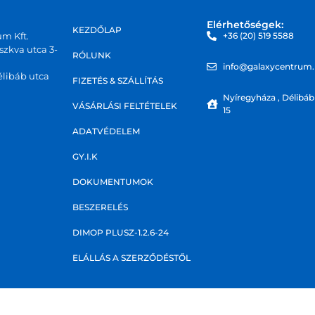
Elérhetőségek:
KEZDŐLAP
um Kft.
+36 (20) 519 5588
zkva utca 3-
RÓLUNK
info@galaxycentrum
libáb utca
FIZETÉS & SZÁLLÍTÁS
Nyíregyháza , Délibáb
VÁSÁRLÁSI FELTÉTELEK
15
ADATVÉDELEM
GY.I.K
DOKUMENTUMOK
BESZERELÉS
DIMOP PLUSZ-1.2.6-24
ELÁLLÁS A SZERZŐDÉSTŐL