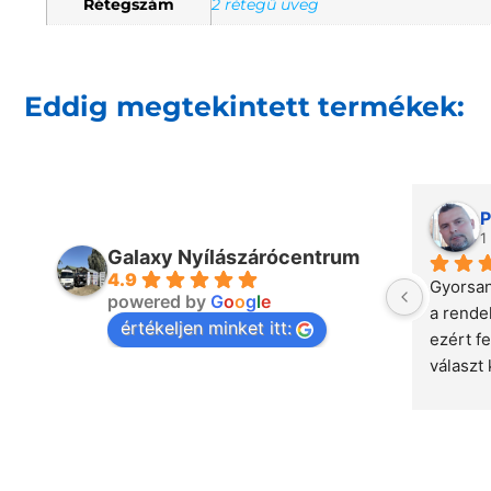
Rétegszám
2 rétegű üveg
Eddig megtekintett termékek:
P
1
Galaxy Nyílászárócentrum
4.9
Gyorsan
powered by
G
o
o
g
l
e
a rende
értékeljen minket itt:
ezért fe
választ 
csapat,