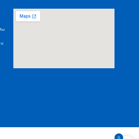
.hu
 u.
0