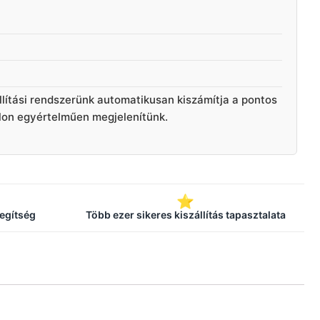
llítási rendszerünk automatikusan kiszámítja a pontos
alon egyértelműen megjelenítünk.
⭐
segítség
Több ezer sikeres kiszállítás tapasztalata