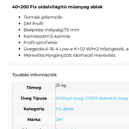
40×200 Fix oldalvilágító műanyag ablak
Termék jellemzők:
DM Profil
Beépítési mélység:70 mm
Kamraszám:5-kamrás
Profil szín:Fehér
Üvegezés:4-16-4 Low-e K=1,0 W/m2 hőszigetelt, a
Merevítés:Horganyzott idomacél merevítés
További információk
25 kg
Tömeg
Üveg Típusa
Átlátszó üveg
,
CREPI Katedrál üveg
Kategória
Fix ablak
Márka
DM