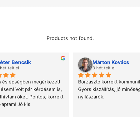
Products not found.
éter Bencsik
Márton Kovács
 hét telt el
3 hét telt el
 és épségben megérkezett 
Borzasztó korrekt kommunik
lésem! Volt pár kérdésem is, 
Gyors kiszállítás, jó minőség
lhívtam őket. Pontos, korrekt 
nyílászárók.
kaptam! Jó kis 
ajánlani tudom!