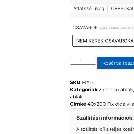
Átlátszó üveg
CREPI Kat
CSAVAROK
Igény esetén, kérhet 
Kosárba tes
SKU
FIX-4
Kategóriák
2 rétegű ablak
ablak
Címke
40x200 Fix oldalvi
Szállítási információk:
A szállítási díj a teljes kos