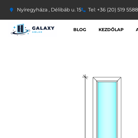
Nyíregyháza , Délibáb u. 15
Tel: +36 (20) 519 5588
BLOG
KEZDŐLAP