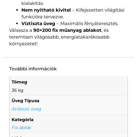
kialakítás.
Nem nyitható kivitel
– Kifejezetten világítási
funkcióra tervezve.
Víztiszta üveg
– Maximális fényáteresztés.
Válassza a
90×200 fix műanyag ablakot
, és
teremtsen világosabb, energiatakarékosabb
környezetet!
További információk
Tömeg
36 kg
Üveg Típusa
Átlátszó üveg
Kategória
Fix ablak