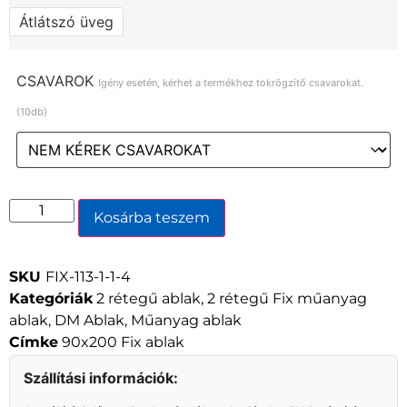
Átlátszó üveg
CSAVAROK
Igény esetén, kérhet a termékhez tokrögzítő csavarokat.
(10db)
Kosárba teszem
SKU
FIX-113-1-1-4
Kategóriák
2 rétegű ablak
,
2 rétegű Fix műanyag
ablak
,
DM Ablak
,
Műanyag ablak
Címke
90x200 Fix ablak
Szállítási információk: