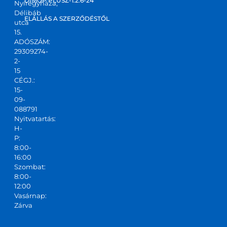
DIMOP PLUSZ-1.2.6-24
Nyíregyháza,
m! Jó 
Délibáb
kis 
ELÁLLÁS A SZERZŐDÉSTŐL
utca
csapa
15.
ADÓSZÁM:
t,ajánl
29309274-
ani 
2-
tudo
15
m!
CÉGJ.:
15-
09-
088791
Nyitvatartás:
H-
P:
8:00-
16:00
Szombat:
8:00-
12:00
Vasárnap:
Zárva