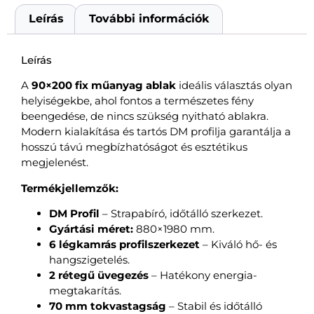
Leírás
További információk
Leírás
A
90×200 fix műanyag ablak
ideális választás olyan
helyiségekbe, ahol fontos a természetes fény
beengedése, de nincs szükség nyitható ablakra.
Modern kialakítása és tartós DM profilja garantálja a
hosszú távú megbízhatóságot és esztétikus
megjelenést.
Termékjellemzők:
DM Profil
– Strapabíró, időtálló szerkezet.
Gyártási méret:
880×1980 mm.
6 légkamrás profilszerkezet
– Kiváló hő- és
hangszigetelés.
2 rétegű üvegezés
– Hatékony energia-
megtakarítás.
70 mm tokvastagság
– Stabil és időtálló