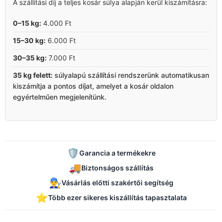
A szállítási díj a teljes kosár súlya alapján kerül kiszámításra:
0–15 kg:
4.000 Ft
15–30 kg:
6.000 Ft
30–35 kg:
7.000 Ft
35 kg felett:
súlyalapú szállítási rendszerünk automatikusan
kiszámítja a pontos díjat, amelyet a kosár oldalon
egyértelműen megjelenítünk.
🛡️
Garancia a termékekre
🚚
Biztonságos szállítás
👨‍🔧
Vásárlás előtti szakértői segítség
⭐
Több ezer sikeres kiszállítás tapasztalata