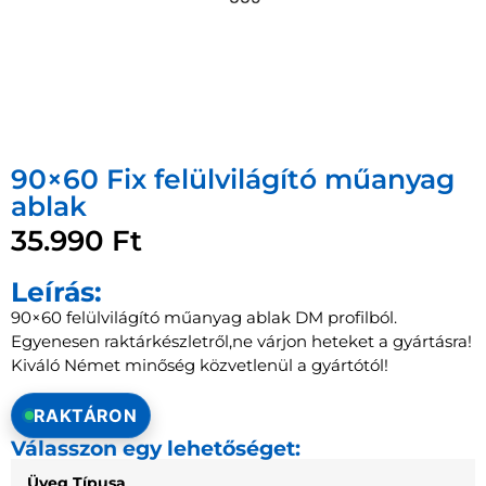
90×60 Fix felülvilágító műanyag
ablak
35.990
Ft
Leírás:
90×60 felülvilágító műanyag ablak DM profilból.
Egyenesen raktárkészletről,ne várjon heteket a gyártásra!
Kiváló Német minőség közvetlenül a gyártótól!
RAKTÁRON
Válasszon egy lehetőséget:
Üveg Típusa