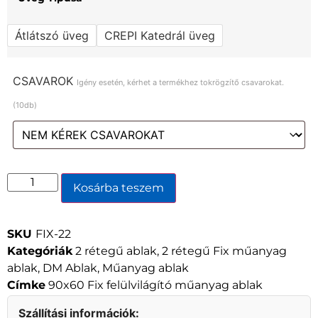
Átlátszó üveg
CREPI Katedrál üveg
CSAVAROK
Igény esetén, kérhet a termékhez tokrögzítő csavarokat.
(10db)
Kosárba teszem
SKU
FIX-22
Kategóriák
2 rétegű ablak
,
2 rétegű Fix műanyag
ablak
,
DM Ablak
,
Műanyag ablak
Címke
90x60 Fix felülvilágító műanyag ablak
Szállítási információk: