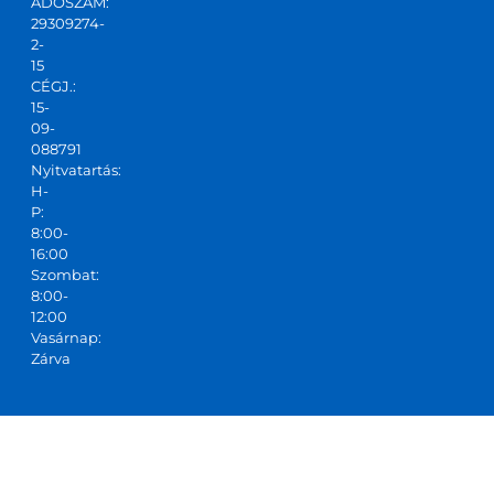
ADÓSZÁM:
t,ajánl
29309274-
ani 
2-
tudo
15
m!
CÉGJ.:
15-
09-
088791
Nyitvatartás:
H-
P:
8:00-
16:00
Szombat:
8:00-
12:00
Vasárnap:
Zárva