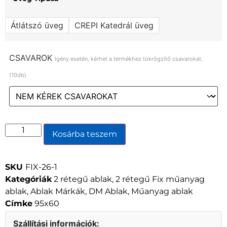
Átlátszó üveg
CREPI Katedrál üveg
CSAVAROK
Igény esetén, kérhet a termékhez tokrögzítő csavarokat.
(10db)
Kosárba teszem
SKU
FIX-26-1
Kategóriák
2 rétegű ablak
,
2 rétegű Fix műanyag
ablak
,
Ablak Márkák
,
DM Ablak
,
Műanyag ablak
Címke
95x60
Szállítási információk: