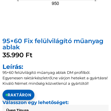
95×60 Fix felülvilágító műanyag
ablak
35.990
Ft
Leírás:
95×60 felülvilágító műanyag ablak DM profilból.
Egyenesen raktárkészletről,ne várjon heteket a gyártásra!
Kiváló Német minőség közvetlenül a gyártótól!
RAKTÁRON
Válasszon egy lehetőséget:
Üveg Típusa