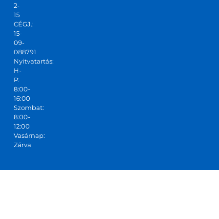
2-
tudo
15
m!
CÉGJ.:
15-
09-
088791
Nyitvatartás:
H-
P:
8:00-
16:00
Szombat:
8:00-
12:00
Vasárnap:
Zárva