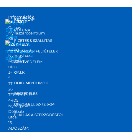
Információk
KEZDŐLAP
CÉGINFO:
Galaxy
RÓLUNK
Nyílászárócentrum
Kft.
FIZETÉS & SZÁLLÍTÁS
SZÉKHELY:
4400
marketplace
VÁSÁRLÁSI FELTÉTELEK
Nyíregyháza,
partner
Moszkva
ADATVÉDELEM
utca
3-
GY.I.K
5.
DOKUMENTUMOK
TT
26.
BESZERELÉS
TELEPHELY:
4405
DIMOP PLUSZ-1.2.6-24
Nyíregyháza,
Délibáb
ELÁLLÁS A SZERZŐDÉSTŐL
utca
15.
ADÓSZÁM: