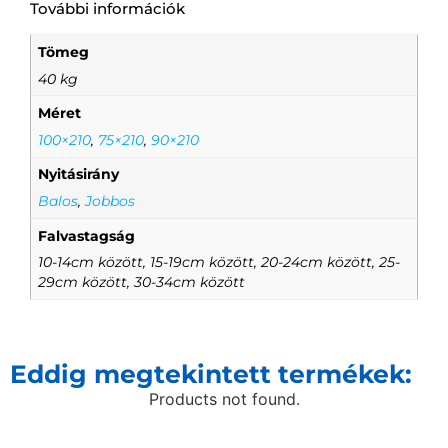
További információk
Tömeg
40 kg
Méret
100×210
,
75×210
,
90×210
Nyitásirány
Balos
,
Jobbos
Falvastagság
10-14cm között, 15-19cm között, 20-24cm között, 25-
29cm között, 30-34cm között
Eddig megtekintett termékek:
Products not found.