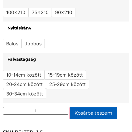
100x210
75x210
90x210
Nyitásirány
Balos
Jobbos
Falvastagság
10-14cm között
15-19cm között
20-24cm között
25-29cm között
30-34cm között
Kosárba teszem