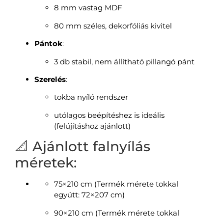
8 mm vastag MDF
80 mm széles, dekorfóliás kivitel
Pántok
:
3 db stabil, nem állítható pillangó pánt
Szerelés
:
tokba nyíló rendszer
utólagos beépítéshez is ideális
(felújításhoz ajánlott)
📐 Ajánlott falnyílás
méretek:
75×210 cm (Termék mérete tokkal
együtt: 72×207 cm)
90×210 cm (Termék mérete tokkal