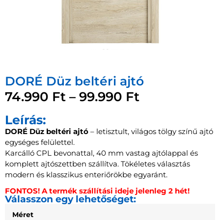
DORÉ Düz beltéri ajtó
74.990
Ft
–
99.990
Ft
Leírás:
DORÉ Düz beltéri ajtó
– letisztult, világos tölgy színű ajtó
egységes felülettel.
Karcálló CPL bevonattal, 40 mm vastag ajtólappal és
komplett ajtószettben szállítva. Tökéletes választás
modern és klasszikus enteriőrökbe egyaránt.
FONTOS! A termék szállítási ideje jelenleg 2 hét!
Válasszon egy lehetőséget:
Méret