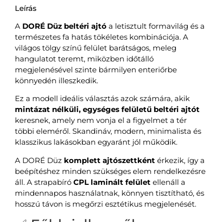
Leírás
A
DORÉ Düz beltéri ajtó
a letisztult formavilág és a
természetes fa hatás tökéletes kombinációja. A
világos tölgy színű felület barátságos, meleg
hangulatot teremt, miközben időtálló
megjelenésével szinte bármilyen enteriőrbe
könnyedén illeszkedik.
Ez a modell ideális választás azok számára, akik
mintázat nélküli, egységes felületű beltéri ajtót
keresnek, amely nem vonja el a figyelmet a tér
többi eleméről. Skandináv, modern, minimalista és
klasszikus lakásokban egyaránt jól működik.
A DORÉ Düz
komplett ajtószettként
érkezik, így a
beépítéshez minden szükséges elem rendelkezésre
áll. A strapabíró
CPL laminált felület
ellenáll a
mindennapos használatnak, könnyen tisztítható, és
hosszú távon is megőrzi esztétikus megjelenését.