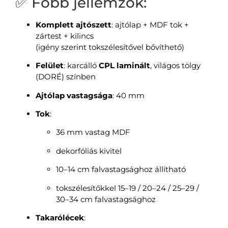
✅ Főbb jellemzők:
Komplett ajtószett
: ajtólap + MDF tok +
zártest + kilincs
(igény szerint tokszélesítővel bővíthető)
Felület
: karcálló
CPL laminált
, világos tölgy
(DORÉ) színben
Ajtólap vastagsága
: 40 mm
Tok
:
36 mm vastag MDF
dekorfóliás kivitel
10–14 cm falvastagsághoz állítható
tokszélesítőkkel 15–19 / 20–24 / 25–29 /
30–34 cm falvastagsághoz
Takarólécek
: