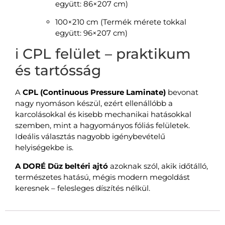
együtt: 86×207 cm)
100×210 cm (Termék mérete tokkal
együtt: 96×207 cm)
ℹ️ CPL felület – praktikum
és tartósság
A
CPL (Continuous Pressure Laminate)
bevonat
nagy nyomáson készül, ezért ellenállóbb a
karcolásokkal és kisebb mechanikai hatásokkal
szemben, mint a hagyományos fóliás felületek.
Ideális választás nagyobb igénybevételű
helyiségekbe is.
A DORÉ Düz beltéri ajtó
azoknak szól, akik időtálló,
természetes hatású, mégis modern megoldást
keresnek – felesleges díszítés nélkül.