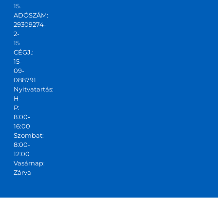
csapa
15.
ADÓSZÁM:
t,ajánl
29309274-
ani 
2-
tudo
15
m!
CÉGJ.:
15-
09-
088791
Nyitvatartás:
H-
P:
8:00-
16:00
Szombat:
8:00-
12:00
Vasárnap:
Zárva