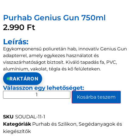
Purhab Genius Gun 750ml
2.990
Ft
Leírás:
Egykomponensű poliuretán hab, innovatív Genius Gun
adapterrel, amely egykezes használatot és
visszazárhatóságot biztosít. Kiváló tapadás fa, PVC,
alumínium, vakolat, tégla és kő felületeken.
RAKTÁRON
Válasszon egy lehetőséget:
Kosárba teszem
SKU
SOUDAL-11-1
Kategóriák
Purhab és Szilikon
,
Segédanyagok és
kiegészítők