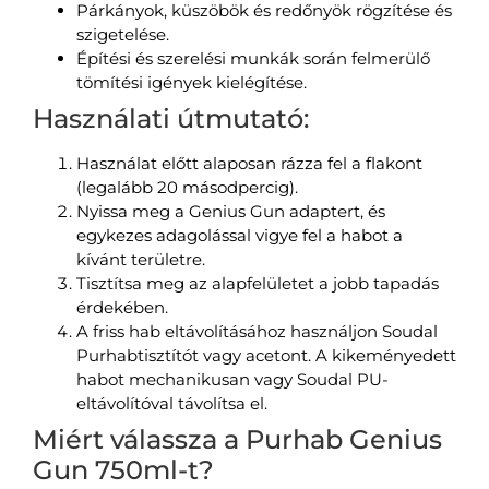
Párkányok, küszöbök és redőnyök rögzítése és
szigetelése.
Építési és szerelési munkák során felmerülő
tömítési igények kielégítése.
Használati útmutató:
Használat előtt alaposan rázza fel a flakont
(legalább 20 másodpercig).
Nyissa meg a Genius Gun adaptert, és
egykezes adagolással vigye fel a habot a
kívánt területre.
Tisztítsa meg az alapfelületet a jobb tapadás
érdekében.
A friss hab eltávolításához használjon Soudal
Purhabtisztítót vagy acetont. A kikeményedett
habot mechanikusan vagy Soudal PU-
eltávolítóval távolítsa el.
Miért válassza a Purhab Genius
Gun 750ml-t?