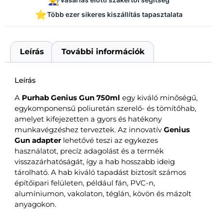
👨‍🔧
⭐
Több ezer sikeres kiszállítás tapasztalata
Leírás
További információk
Leírás
A
Purhab Genius Gun 750ml
egy kiváló minőségű,
egykomponensű poliuretán szerelő- és tömítőhab,
amelyet kifejezetten a gyors és hatékony
munkavégzéshez terveztek. Az innovatív
Genius
Gun adapter
lehetővé teszi az egykezes
használatot, precíz adagolást és a termék
visszazárhatóságát, így a hab hosszabb ideig
tárolható. A hab kiváló tapadást biztosít számos
építőipari felületen, például fán, PVC-n,
alumíniumon, vakolaton, téglán, kövön és mázolt
anyagokon.