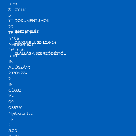
utca
3-
GY.I.K
5.
DOKUMENTUMOK
TT
26.
BESZERELÉS
TELEPHELY:
4405
DIMOP PLUSZ-1.2.6-24
Nyíregyháza,
Délibáb
ELÁLLÁS A SZERZŐDÉSTŐL
utca
15.
ADÓSZÁM:
29309274-
2-
15
CÉGJ.:
15-
09-
088791
Nyitvatartás:
H-
P:
8:00-