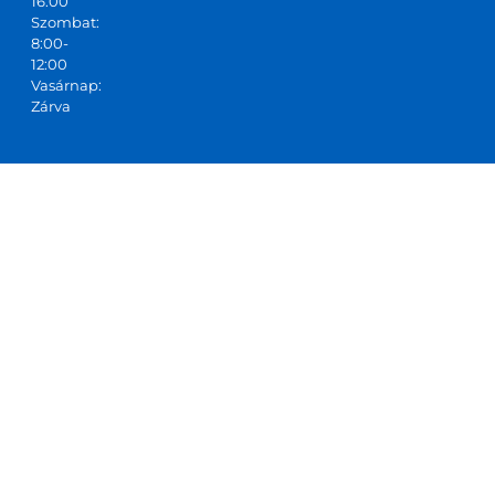
16:00
Szombat:
8:00-
12:00
Vasárnap:
Zárva