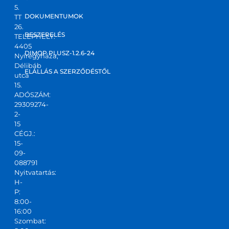
5.
DOKUMENTUMOK
TT
26.
BESZERELÉS
TELEPHELY:
4405
DIMOP PLUSZ-1.2.6-24
Nyíregyháza,
Délibáb
ELÁLLÁS A SZERZŐDÉSTŐL
utca
15.
ADÓSZÁM:
29309274-
2-
15
CÉGJ.:
15-
09-
088791
Nyitvatartás:
H-
P:
8:00-
16:00
Szombat: