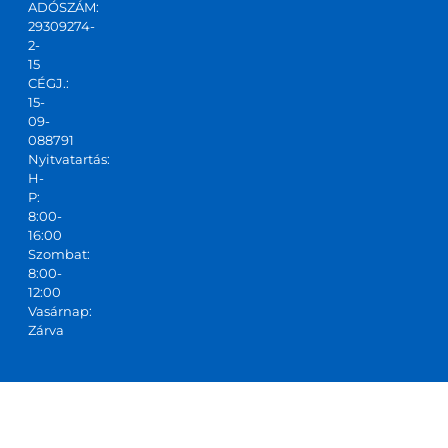
ADÓSZÁM:
t,ajánl
29309274-
ani 
2-
tudo
15
m!
CÉGJ.:
15-
09-
088791
Nyitvatartás:
H-
P:
8:00-
16:00
Szombat:
8:00-
12:00
Vasárnap:
Zárva