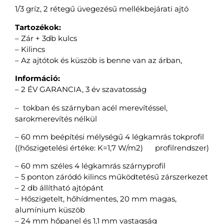
1/3 gríz, 2 rétegű üvegezésű mellékbejárati ajtó
Tartozékok:
– Zár + 3db kulcs
– Kilincs
– Az ajtótok és küszöb is benne van az árban,
Információ:
– 2 ÉV GARANCIA, 3 év szavatosság
– tokban és szárnyban acél merevítéssel,
sarokmerevítés nélkül
– 60 mm beépítési mélységű 4 légkamrás tokprofil
((hőszigetelési értéke: K=1,7 W/m2)
profilrendszer)
– 60 mm széles 4 légkamrás szárnyprofil
– 5 ponton záródó kilincs működtetésű zárszerkezet
– 2 db állítható ajtópánt
– Hőszigetelt, hőhídmentes, 20 mm magas,
alumínium küszöb
– 24 mm hőpanel és 1,1 mm vastagság