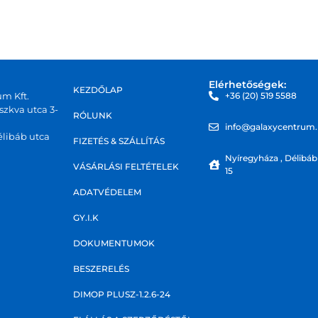
Elérhetőségek:
KEZDŐLAP
um Kft.
+36 (20) 519 5588
zkva utca 3-
RÓLUNK
info@galaxycentrum
libáb utca
FIZETÉS & SZÁLLÍTÁS
Nyíregyháza , Délibáb
VÁSÁRLÁSI FELTÉTELEK
15
ADATVÉDELEM
GY.I.K
DOKUMENTUMOK
BESZERELÉS
DIMOP PLUSZ-1.2.6-24