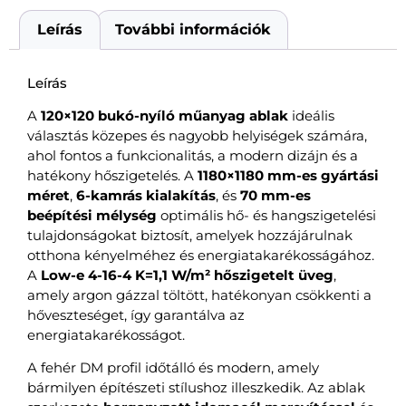
Leírás
További információk
Leírás
A
120×120 bukó-nyíló műanyag ablak
ideális
választás közepes és nagyobb helyiségek számára,
ahol fontos a funkcionalitás, a modern dizájn és a
hatékony hőszigetelés. A
1180×1180 mm-es gyártási
méret
,
6-kamrás kialakítás
, és
70 mm-es
beépítési mélység
optimális hő- és hangszigetelési
tulajdonságokat biztosít, amelyek hozzájárulnak
otthona kényelméhez és energiatakarékosságához.
A
Low-e 4-16-4 K=1,1 W/m² hőszigetelt üveg
,
amely argon gázzal töltött, hatékonyan csökkenti a
hőveszteséget, így garantálva az
energiatakarékosságot.
A fehér DM profil időtálló és modern, amely
bármilyen építészeti stílushoz illeszkedik. Az ablak