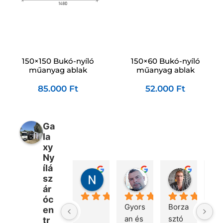
150×60 Bukó-nyíló
150×150 Bukó-nyíló
műanyag ablak
műanyag ablak
52.000
Ft
85.000
Ft
Ga
la
xy
Ny
ílá
Nikolett Fülöp
Péter Bencsik
Márton 
sz
2 nap telt el
7 nap telt el
3 hét telt 
ár
óc
Gyors
Borza
Kö
en
an és 
sztó 
ön
tr