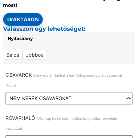
most!
RAKTÁRON
Válasszon egy lehetőséget:
Nyitásirány
Balos
Jobbos
CSAVAROK
Igény esetén, kérhet a termékhez tokrögzítő csavarokat.
(10db)
ROVARHÁLÓ
Műanyag fix keretes , szürke üvegszálas rovarháló
kapoccsal