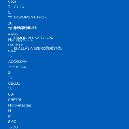
utca
korre
3-
GY.I.K
5.
kt 
DOKUMENTUMOK
TT
válas
26.
zt 
BESZERELÉS
TELEPHELY:
4405
kapta
DIMOP PLUSZ-1.2.6-24
Nyíregyháza,
m! Jó 
Délibáb
kis 
ELÁLLÁS A SZERZŐDÉSTŐL
utca
csapa
15.
ADÓSZÁM:
t,ajánl
29309274-
ani 
2-
tudo
15
m!
CÉGJ.:
15-
09-
088791
Nyitvatartás:
H-
P:
8:00-
16:00