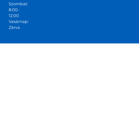
Szombat:
8:00-
12:00
Vasárnap:
Zárva