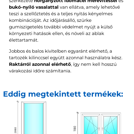
szerkezete
horganyzott idomacél merevítéssel
és
bukó-nyíló vasalattal
van ellátva, amely lehetővé
teszi a szellőztetés és a teljes nyitás kényelmes
kombinációját. Az időjárásálló, szürke
gumiszigetelés további védelmet nyújt a külső
környezeti hatások ellen, és növeli az ablak
élettartamát.
Jobbos és balos kivitelben egyaránt elérhető, a
tartozék kilinccsel együtt azonnal használatra kész.
Raktárról azonnal elérhető
, így nem kell hosszú
várakozási időre számítania.
Eddig megtekintett termékek: