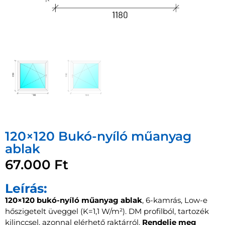
120×120 Bukó-nyíló műanyag
ablak
67.000
Ft
Leírás:
120×120 bukó-nyíló műanyag ablak
, 6-kamrás, Low-e
hőszigetelt üveggel (K=1,1 W/m²). DM profilból, tartozék
kilinccsel, azonnal elérhető raktárról.
Rendelje meg