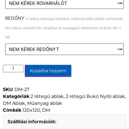
REDŐNY
A redőny műanyag lamellával, műanyag kefés lábbal, színterezett
fém tokkal, valamint fém tengellyel és csapággyal rendelkezik. Gyártási idő: 1
hét
Kosárba teszem
SKU
DM-27
Kategóriák
2 rétegű ablak
,
2 rétegű Bukó Nyíló ablak
,
DM Ablak
,
Műanyag ablak
Címkék
120x120
,
DM
Szállítási információk: