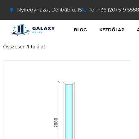
Nyíregyháza , Délibáb u. 15
Tel: +36 (20) 519 5588
BLOG
KEZDŐLAP
Összesen 1 találat