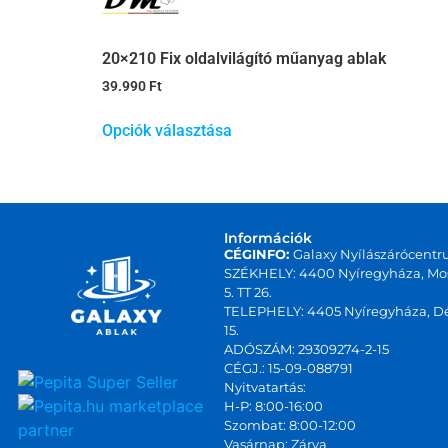
20×210 Fix oldalvilágító műanyag ablak
39.990
Ft
Opciók választása
Információk
CÉGINFO:
Galaxy Nyílászárócentr
SZÉKHELY: 4400 Nyíregyháza, Mos
5. TT 26.
TELEPHELY: 4405 Nyíregyháza, Dé
15.
ADÓSZÁM: 29309274-2-15
CÉGJ.: 15-09-088791
Nyitvatartás:
marketplace
H-P: 8:00-16:00
Szombat: 8:00-12:00
partner
Vasárnap: Zárva