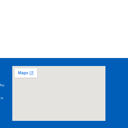
.hu
 u.