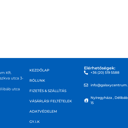
Elérhetőségek:
KEZDŐLAP
um Kft.
+36 (20) 519 5588
zkva utca 3-
RÓLUNK
info@galaxycentrum
libáb utca
FIZETÉS & SZÁLLÍTÁS
Nyíregyháza , Délibáb
VÁSÁRLÁSI FELTÉTELEK
15
ADATVÉDELEM
GY.I.K