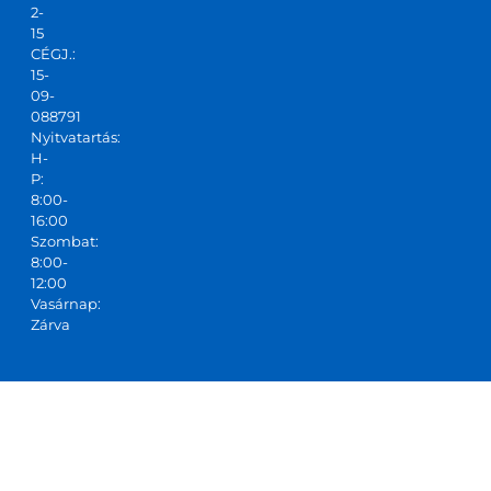
2-
tudo
15
m!
CÉGJ.:
15-
09-
088791
Nyitvatartás:
H-
P:
8:00-
16:00
Szombat:
8:00-
12:00
Vasárnap:
Zárva