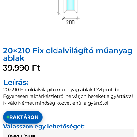
20×210 Fix oldalvilágító műanyag
ablak
39.990
Ft
Leírás:
20×210 Fix oldalvilágító műanyag ablak DM profilból.
Egyenesen raktárkészletről,ne várjon heteket a gyártásra!
Kiváló Német minőség közvetlenül a gyártótól!
RAKTÁRON
Válasszon egy lehetőséget:
Üveg Típusa