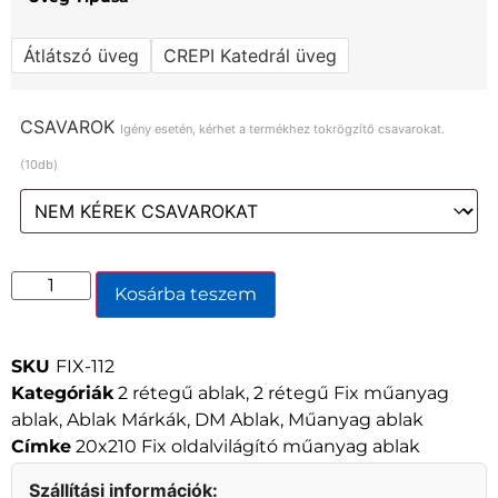
Átlátszó üveg
CREPI Katedrál üveg
CSAVAROK
Igény esetén, kérhet a termékhez tokrögzítő csavarokat.
(10db)
Kosárba teszem
SKU
FIX-112
Kategóriák
2 rétegű ablak
,
2 rétegű Fix műanyag
ablak
,
Ablak Márkák
,
DM Ablak
,
Műanyag ablak
Címke
20x210 Fix oldalvilágító műanyag ablak
Szállítási információk: