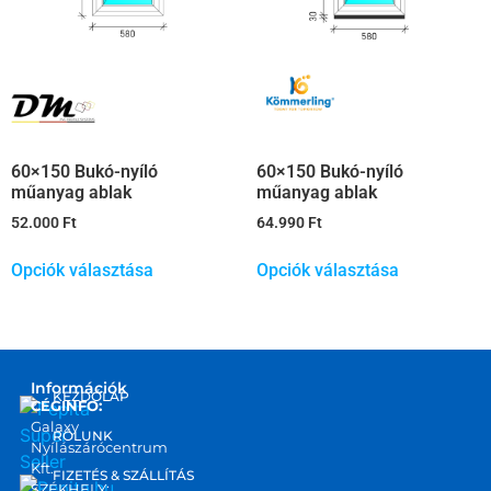
60×150 Bukó-nyíló
60×150 Bukó-nyíló
műanyag ablak
műanyag ablak
52.000
Ft
64.990
Ft
Opciók választása
Opciók választása
Információk
KEZDŐLAP
CÉGINFO:
Galaxy
RÓLUNK
Nyílászárócentrum
Kft.
FIZETÉS & SZÁLLÍTÁS
SZÉKHELY: