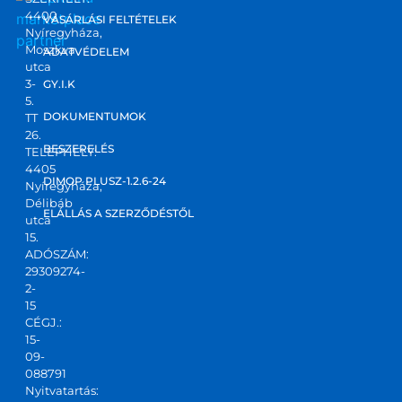
4400
marketplace
VÁSÁRLÁSI FELTÉTELEK
Nyíregyháza,
partner
Moszkva
ADATVÉDELEM
utca
3-
GY.I.K
5.
DOKUMENTUMOK
TT
26.
BESZERELÉS
TELEPHELY:
4405
DIMOP PLUSZ-1.2.6-24
Nyíregyháza,
Délibáb
ELÁLLÁS A SZERZŐDÉSTŐL
utca
15.
ADÓSZÁM:
29309274-
2-
15
CÉGJ.:
15-
09-
088791
Nyitvatartás: