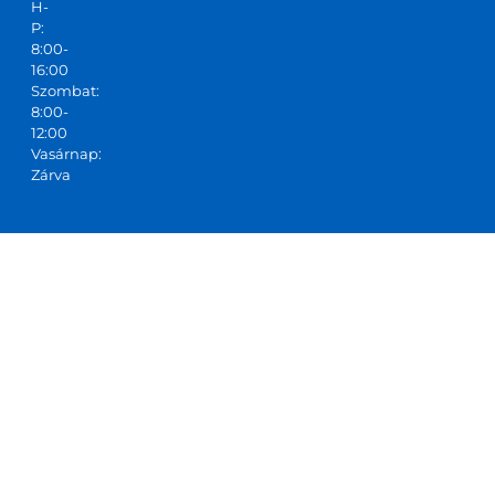
H-
P:
8:00-
16:00
Szombat:
8:00-
12:00
Vasárnap:
Zárva