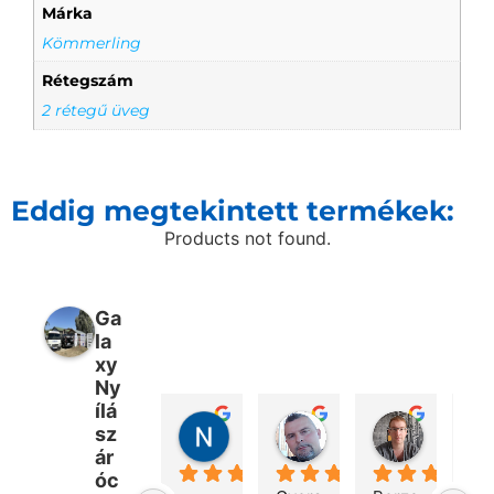
Márka
Kömmerling
Rétegszám
2 rétegű üveg
Eddig megtekintett termékek:
Products not found.
Ga
la
xy
Ny
ílá
Nikolett Fülöp
Péter Bencsik
Márton 
sz
2 nap telt el
7 nap telt el
3 hét telt 
ár
óc