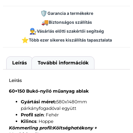
🛡️
Garancia a termékekre
🚚
Biztonságos szállítás
👨‍🔧
Vásárlás előtti szakértői segítség
⭐
Több ezer sikeres kiszállítás tapasztalata
Leírás
További információk
Leírás
60×150 Bukó-nyíló műanyag ablak
Gyártási méret:
580x1480mm
párkányfogadóval együtt
Profil szín
: Fehér
Kilincs
: Hoppe
Kömmerling profil:Költséghatékony +