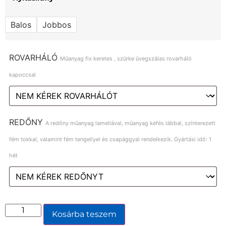
Balos
Jobbos
ROVARHÁLÓ
Műanyag fix keretes , szürke üvegszálas rovarháló
kapoccsal
REDŐNY
A redőny műanyag lamellával, műanyag kefés lábbal, színterezett
fém tokkal, valamint fém tengellyel és csapággyal rendelkezik. Gyártási idő: 1
hét
Kosárba teszem