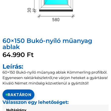
60×150 Bukó-nyíló műanyag
ablak
64.990
Ft
Leírás:
60×150 Bukó-nyíló műanyag ablak Kömmerling profilból.
Egyenesen raktárkészletről,ne várjon heteket a gyártásra!
Kiváló Német minőség közvetlenül a gyártótól!
RAKTÁRON
Válasszon egy lehetőséget:
Nyitásirány