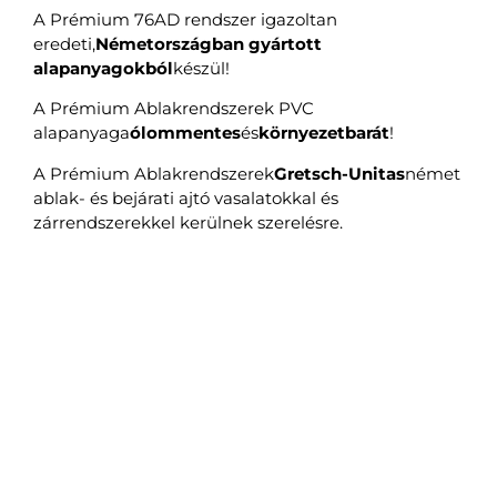
A Prémium 76AD rendszer igazoltan
eredeti,
Németországban gyártott
alapanyagokból
készül!
A Prémium Ablakrendszerek PVC
alapanyaga
ólommentes
és
környezetbarát
!
A Prémium Ablakrendszerek
Gretsch-Unitas
német
ablak- és bejárati ajtó vasalatokkal és
zárrendszerekkel kerülnek szerelésre.