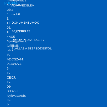
Nyíregyháza,
partner
Ponto
Moszkva
ADATVÉDELEM
s, 
utca
korre
3-
GY.I.K
5.
kt 
DOKUMENTUMOK
TT
válas
26.
zt 
BESZERELÉS
TELEPHELY:
4405
kapta
DIMOP PLUSZ-1.2.6-24
Nyíregyháza,
m! Jó 
Délibáb
kis 
ELÁLLÁS A SZERZŐDÉSTŐL
utca
csapa
15.
ADÓSZÁM:
t,ajánl
29309274-
ani 
2-
tudo
15
m!
CÉGJ.:
15-
09-
088791
Nyitvatartás:
H-
P: