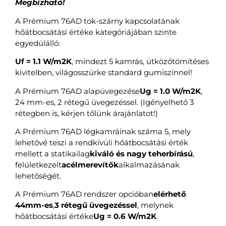
Megbízható!
A Prémium 76AD tok-szárny kapcsolatának
hőátbocsátási értéke kategóriájában szinte
egyedülálló:
Uf = 1.1 W/m2K
, mindezt 5 kamrás, ütközőtömítéses
kivitelben, világosszürke standard gumiszínnel!
A Prémium 76AD alapüvegezése
Ug = 1.0 W/m2K
,
24 mm-es, 2 rétegű üvegezéssel. (Igényelhető 3
rétegben is, kérjen tőlünk árajánlatot!)
A Prémium 76AD légkamráinak száma 5, mely
lehetővé teszi a rendkívüli hőátbocsátási érték
mellett a statikailag
kiváló és nagy teherbírású
,
felületkezelt
acélmerevítők
alkalmazásának
lehetőségét.
A Prémium 76AD rendszer opcióban
elérhető
44mm-es
,
3 rétegű üvegezéssel
, melynek
hőátbocsátási értéke
Ug = 0.6 W/m2K
.