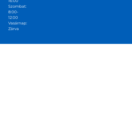
16:00
Szombat:
8:00-
12:00
Vasárnap:
Zárva