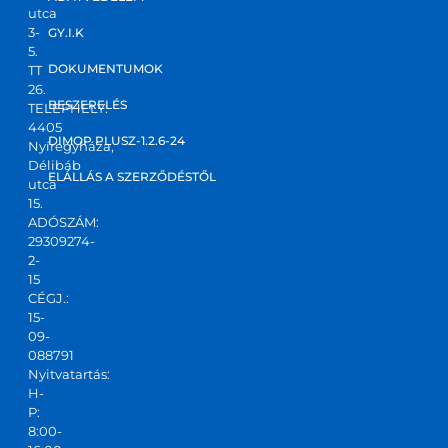
utca
3-
GY.I.K
5.
DOKUMENTUMOK
TT
26.
BESZERELÉS
TELEPHELY:
4405
DIMOP PLUSZ-1.2.6-24
Nyíregyháza,
Délibáb
ELÁLLÁS A SZERZŐDÉSTŐL
utca
15.
ADÓSZÁM:
29309274-
2-
15
CÉGJ.:
15-
09-
088791
Nyitvatartás:
H-
P:
8:00-