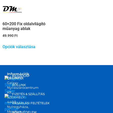
60×200 Fix oldalvilágító
műanyag ablak
49.990
Ft
Opciók választása
Információk
KEZDŐLAP
CÉGINFO:
Galaxy
RÓLUNK
Nyílászárócentrum
Kft.
FIZETÉS & SZÁLLÍTÁS
SZÉKHELY:
4400
marketplace
VÁSÁRLÁSI FELTÉTELEK
Nyíregyháza,
partner
Moszkva
ADATVÉDELEM