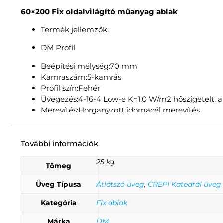
60×200 Fix oldalvilágító műanyag ablak
Termék jellemzők:
DM Profil
Beépítési mélység:70 mm
Kamraszám:5-kamrás
Profil szín:Fehér
Üvegezés:4-16-4 Low-e K=1,0 W/m2 hőszigetelt, a
Merevítés:Horganyzott idomacél merevítés
További információk
25 kg
Tömeg
Üveg Típusa
Átlátszó üveg
,
CREPI Katedrál üveg
Kategória
Fix ablak
Márka
DM