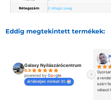
Rétegszám
2 rétegű üveg
Eddig megtekintett termékek:
P
1
Galaxy Nyílászárócentrum
4.9
Gyorsan
powered by
G
o
o
g
l
e
a rende
értékeljen minket itt:
ezért fe
választ 
csapat,