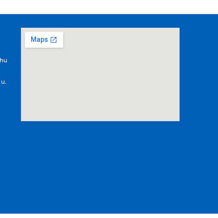
.hu
 u.