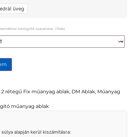
edrál üveg
a termékhez tokrögzítő csavarokat. (10db)
zem
,
2 rétegű Fix műanyag ablak
,
DM Ablak
,
Műanyag
lágító műanyag ablak
ár súlya alapján kerül kiszámításra: