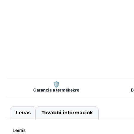
🛡️
Garancia a termékekre
B
Leírás
További információk
Leírás