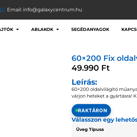
Email: info@galaxycentrum.hu
AJTÓK
ABLAKOK
SEGÉDANYAGOK
KAPCS
60×200 Fix oldal
49.990
Ft
Leírás:
60×200 oldalvilágító műanya
várjon heteket a gyártásra! 
RAKTÁRON
Válasszon egy lehető
Üveg Típusa