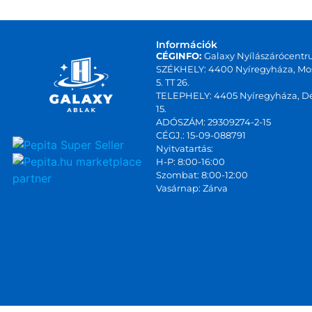
Információk
CÉGINFO:
Galaxy Nyílászárócentr
SZÉKHELY: 4400 Nyíregyháza, Mos
5. TT 26.
TELEPHELY: 4405 Nyíregyháza, Dé
15.
ADÓSZÁM: 29309274-2-15
CÉGJ.: 15-09-088791
Nyitvatartás:
marketplace
H-P: 8:00-16:00
Szombat: 8:00-12:00
partner
Vasárnap: Zárva