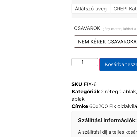
Átlátszó üveg
CREPI Kat
CSAVAROK
Igény esetén, kérhet 
Kosárba tes
SKU
FIX-6
Kategóriák
2 rétegű ablak
ablak
Címke
60x200 Fix oldalvi
Szállítási információk:
A szállítási díj a teljes kos