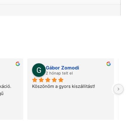
Gábor Zomodi
2 hónap telt el
áció. 
Köszönöm a gyors kiszállitást!
Gyor
ű 
telj
meg 