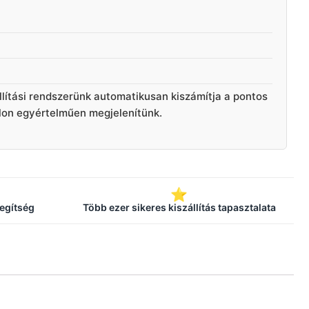
llítási rendszerünk automatikusan kiszámítja a pontos
alon egyértelműen megjelenítünk.
⭐
segítség
Több ezer sikeres kiszállítás tapasztalata