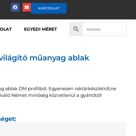
KAPCSOLAT
OLAT
EGYEDI MÉRET
világító műanyag ablak
g ablak DM profilból. Egyenesen raktárkészletről,ne
Kiváló Német minőség közvetlenül a gyártótól!
séget: