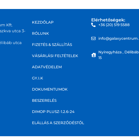
Elérhetőségek:
KEZDŐLAP
um Kft.
+36 (20) 519 5588
zkva utca 3-
RÓLUNK
info@galaxycentrum
libáb utca
FIZETÉS & SZÁLLÍTÁS
Nyíregyháza , Délibáb
VÁSÁRLÁSI FELTÉTELEK
15
ADATVÉDELEM
GY.I.K
DOKUMENTUMOK
BESZERELÉS
DIMOP PLUSZ-1.2.6-24
ELÁLLÁS A SZERZŐDÉSTŐL