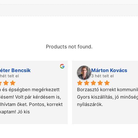
Products not found.
éter Bencsik
Márton Kovács
 hét telt el
3 hét telt el
 és épségben megérkezett 
Borzasztó korrekt kommunik
lésem! Volt pár kérdésem is, 
Gyors kiszállítás, jó minőség
lhívtam őket. Pontos, korrekt 
nyílászárók.
kaptam! Jó kis 
ajánlani tudom!