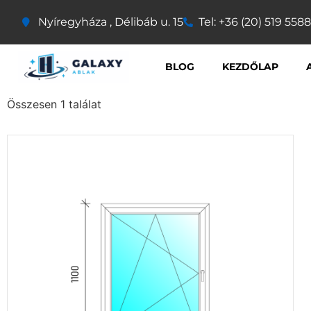
Nyíregyháza , Délibáb u. 15
Tel: +36 (20) 519 5588
BLOG
KEZDŐLAP
Összesen 1 találat