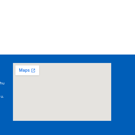
.hu
 u.