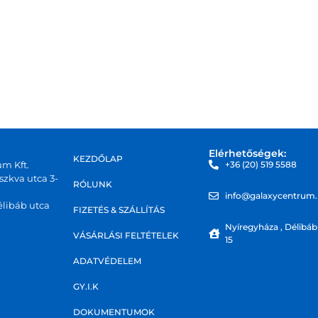
Elérhetőségek:
KEZDŐLAP
um Kft.
+36 (20) 519 5588
zkva utca 3-
RÓLUNK
info@galaxycentrum
libáb utca
FIZETÉS & SZÁLLÍTÁS
Nyíregyháza , Délibáb
VÁSÁRLÁSI FELTÉTELEK
15
ADATVÉDELEM
GY.I.K
DOKUMENTUMOK