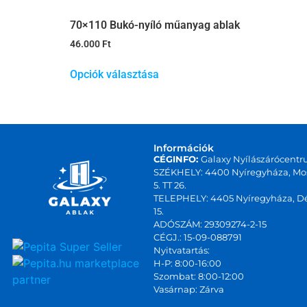
70×110 Bukó-nyíló műanyag ablak
46.000
Ft
Opciók választása
Információk
CÉGINFO:
Galaxy Nyílászárócentr
SZÉKHELY: 4400 Nyíregyháza, Mos
5. TT 26.
TELEPHELY: 4405 Nyíregyháza, Dé
15.
ADÓSZÁM: 29309274-2-15
CÉGJ.: 15-09-088791
Nyitvatartás:
marketplace
H-P: 8:00-16:00
Szombat: 8:00-12:00
partner
Vasárnap: Zárva