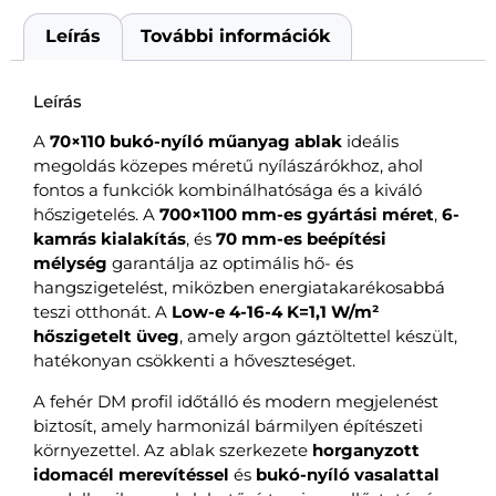
Leírás
További információk
Leírás
A
70×110 bukó-nyíló műanyag ablak
ideális
megoldás közepes méretű nyílászárókhoz, ahol
fontos a funkciók kombinálhatósága és a kiváló
hőszigetelés. A
700×1100 mm-es gyártási méret
,
6-
kamrás kialakítás
, és
70 mm-es beépítési
mélység
garantálja az optimális hő- és
hangszigetelést, miközben energiatakarékosabbá
teszi otthonát. A
Low-e 4-16-4 K=1,1 W/m²
hőszigetelt üveg
, amely argon gáztöltettel készült,
hatékonyan csökkenti a hőveszteséget.
A fehér DM profil időtálló és modern megjelenést
biztosít, amely harmonizál bármilyen építészeti
környezettel. Az ablak szerkezete
horganyzott
idomacél merevítéssel
és
bukó-nyíló vasalattal