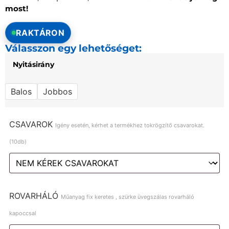
most!
RAKTÁRON
Válasszon egy lehetőséget:
Nyitásirány
Balos
Jobbos
CSAVAROK
Igény esetén, kérhet a termékhez tokrögzítő csavarokat.
(10db)
ROVARHÁLÓ
Műanyag fix keretes , szürke üvegszálas rovarháló
kapoccsal