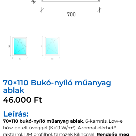
70×110 Bukó-nyíló műanyag
ablak
46.000
Ft
Leírás:
70×110 bukó-nyíló műanyag ablak
, 6-kamrás, Low-e
hőszigetelt üveggel (K=1,1 W/m²). Azonnal elérhető
raktárról, DM profilból, tartozék kilinccsel.
Rendelje meg