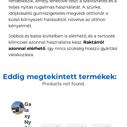
rendelkezik, amely lehetővé teszi a szellőztetés és a
teljes nyitás rugalmas használatát. A szürke,
időjárásálló gumiszigetelés megvédi otthonát a
külső környezeti hatásoktól, növelve az otthon
kényelmét.
Jobbos és balos kivitelben is elérhető, és a tartozék
kilinccsel azonnal használatra kész.
Raktárról
azonnal elérhető
, így nincs szükség hosszú gyártási
várakozásra.
Eddig megtekintett termékek:
Products not found.
Ga
la
xy
Ny