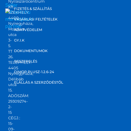
Nyílászárócentrum
felhív
va
Kft.
FIZETÉS & SZÁLLÍTÁS
tam 
k 
SZÉKHELY:
4400
marketplace
őket. 
el
VÁSÁRLÁSI FELTÉTELEK
Nyíregyháza,
partner
Ponto
dve
Moszkva
ADATVÉDELEM
s, 
vel
utca
korre
3-
GY.I.K
5.
kt 
DOKUMENTUMOK
TT
válas
26.
zt 
BESZERELÉS
TELEPHELY:
4405
kapta
DIMOP PLUSZ-1.2.6-24
Nyíregyháza,
m! Jó 
Délibáb
kis 
ELÁLLÁS A SZERZŐDÉSTŐL
utca
csapa
15.
ADÓSZÁM:
t,ajánl
29309274-
ani 
2-
tudo
15
m!
CÉGJ.:
15-
09-