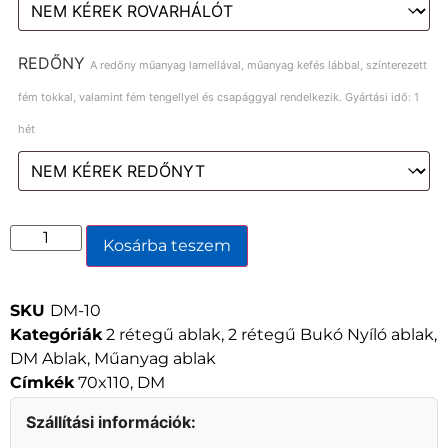
REDŐNY
A redőny műanyag lamellával, műanyag kefés lábbal, színterezett
fém tokkal, valamint fém tengellyel és csapággyal rendelkezik. Gyártási idő: 1
hét
Kosárba teszem
SKU
DM-10
Kategóriák
2 rétegű ablak
,
2 rétegű Bukó Nyíló ablak
,
DM Ablak
,
Műanyag ablak
Címkék
70x110
,
DM
Szállítási információk: