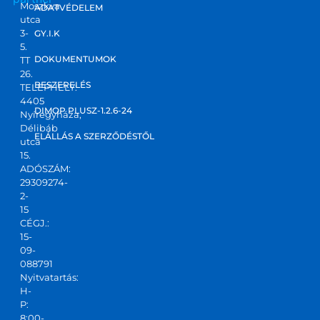
Moszkva
ADATVÉDELEM
utca
3-
GY.I.K
5.
DOKUMENTUMOK
TT
26.
BESZERELÉS
TELEPHELY:
4405
DIMOP PLUSZ-1.2.6-24
Nyíregyháza,
Délibáb
ELÁLLÁS A SZERZŐDÉSTŐL
utca
15.
ADÓSZÁM:
29309274-
2-
15
CÉGJ.:
15-
09-
088791
Nyitvatartás:
H-
P:
8:00-