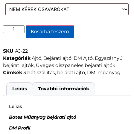
Kosárba teszem
SKU
AJ-22
Kategóriák
Ajtó
,
Bejárati ajtó
,
DM Ajtó
,
Egyszárnyú
bejárati ajtók
,
Üveges díszpaneles bejárati ajtók
Címkék
3 hét szállítás
,
bejárati ajtó
,
DM
,
műanyag
Leírás
További információk
Leírás
Botes Műanyag bejárati ajtó
DM Profil