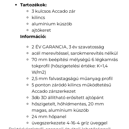
Tartozékok:
3 kulcsos Accado zár
kilincs
alumínium küszöb
ajtókeret
Információ:
2 ÉV GARANCIA, 3 év szavatosság
acél merevítéssel, sarokmerevítés nélkül
70 mm beépítési mélységű 6 légkamrás
tokprofil (hőszigetelési értéke: K=1,4
W/m2)
2,5 mm falvastagságú műanyag profil
5 ponton záródó kilincs működtetésű
Accado zárszerkezet
3db 3D állítható erősített ajtópánt
hőszigetelt, hőhídmentes, 20 mm
magas, alumínium küszöb
24 mm hőpanel
üvegszerkezete 4-16-4 gríz üveggel