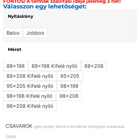
FONTOS! A termék szállítási ideje jelenleg 3 hét!
Válasszon egy lehetőséget:
Nyitásirány
Balos
Jobbos
Méret
88x198
88x198 Kifelé nyíló
88x208
88x208 Kifelé nyíló
95x205
95x205 Kifelé nyíló
98x198
98x198 Kifelé nyíló
98x208
98x208 Kifelé nyíló
CSAVAROK
Igény esetén, kérhet a termékhez tokrögzítő csavarokat.
(10db)