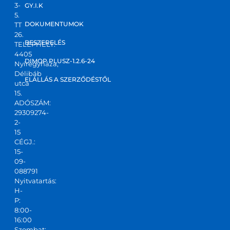
3-
GY.I.K
5.
DOKUMENTUMOK
TT
26.
BESZERELÉS
TELEPHELY:
4405
DIMOP PLUSZ-1.2.6-24
Nyíregyháza,
Délibáb
ELÁLLÁS A SZERZŐDÉSTŐL
utca
15.
ADÓSZÁM:
29309274-
2-
15
CÉGJ.:
15-
09-
088791
Nyitvatartás:
H-
P:
8:00-
16:00
Szombat: