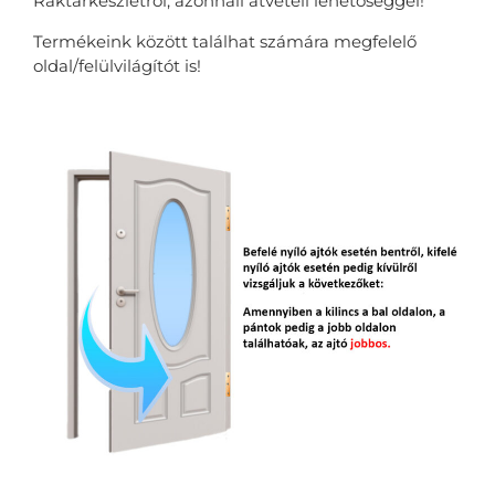
Raktárkészletről, azonnali átvételi lehetőséggel!
Termékeink között találhat számára megfelelő
oldal/felülvilágítót is!