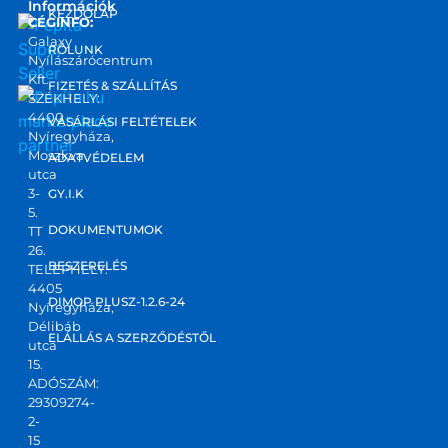
Információk
KEZDŐLAP
CÉGINFO:
Galaxy
RÓLUNK
Nyílászárócentrum
Kft.
FIZETÉS & SZÁLLÍTÁS
SZÉKHELY:
4400
marketplace
VÁSÁRLÁSI FELTÉTELEK
Nyíregyháza,
partner
Moszkva
ADATVÉDELEM
utca
3-
GY.I.K
5.
DOKUMENTUMOK
TT
26.
BESZERELÉS
TELEPHELY:
4405
DIMOP PLUSZ-1.2.6-24
Nyíregyháza,
Délibáb
ELÁLLÁS A SZERZŐDÉSTŐL
utca
15.
ADÓSZÁM:
29309274-
2-
15