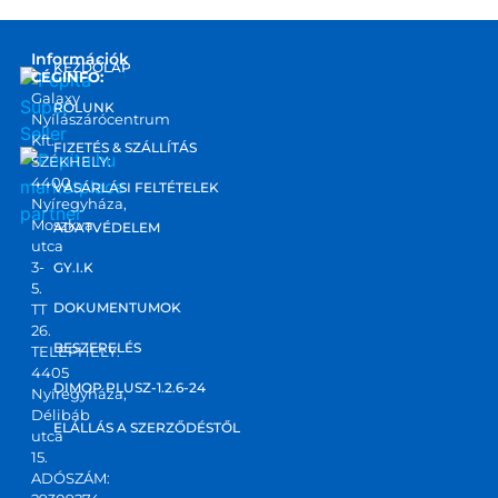
Információk
KEZDŐLAP
CÉGINFO:
Galaxy
RÓLUNK
Nyílászárócentrum
Kft.
FIZETÉS & SZÁLLÍTÁS
SZÉKHELY:
4400
marketplace
VÁSÁRLÁSI FELTÉTELEK
Nyíregyháza,
partner
Moszkva
ADATVÉDELEM
utca
3-
GY.I.K
5.
DOKUMENTUMOK
TT
26.
BESZERELÉS
TELEPHELY:
4405
DIMOP PLUSZ-1.2.6-24
Nyíregyháza,
Délibáb
ELÁLLÁS A SZERZŐDÉSTŐL
utca
15.
ADÓSZÁM: