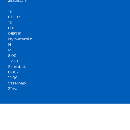
29309274-
2-
15
CÉGJ.:
15-
09-
088791
Nyitvatartás:
H-
P:
8:00-
16:00
Szombat:
8:00-
12:00
Vasárnap:
Zárva