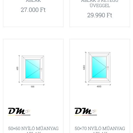
ABLAK
ABLAK 3 RÉTEGŰ
ÜVEGGEL
27.000
Ft
29.990
Ft
50×60 NYÍLÓ MŰANYAG
50×70 NYÍLÓ MŰANYAG