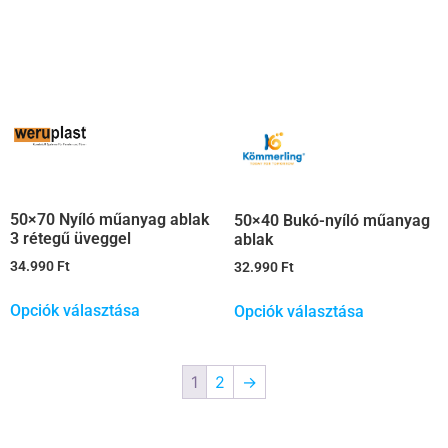
50×70 Nyíló műanyag ablak
50×40 Bukó-nyíló műanyag
3 rétegű üveggel
ablak
34.990
Ft
32.990
Ft
Opciók választása
Opciók választása
1
2
→