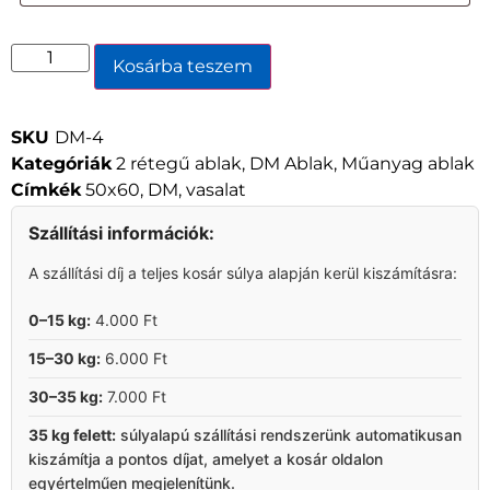
Kosárba teszem
SKU
DM-4
Kategóriák
2 rétegű ablak
,
DM Ablak
,
Műanyag ablak
Címkék
50x60
,
DM
,
vasalat
Szállítási információk:
A szállítási díj a teljes kosár súlya alapján kerül kiszámításra:
0–15 kg:
4.000 Ft
15–30 kg:
6.000 Ft
30–35 kg:
7.000 Ft
35 kg felett:
súlyalapú szállítási rendszerünk automatikusan
kiszámítja a pontos díjat, amelyet a kosár oldalon
egyértelműen megjelenítünk.