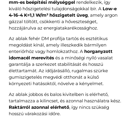
mm-es beépítési mélységgel
rendelkezik, így
kiváló hőszigetelési tulajdonságokkal bír. A
Low-e
4-16-4 K=1,1 W/m² hőszigetelt üveg
, amely argon
gázzal töltött, csökkenti a hőveszteséget,
hozzájárulva az energiatakarékossághoz.
Az ablak fehér DM profilja tartós és esztétikus
megoldást kínál, amely illeszkedik bármilyen
enteriőrhöz vagy homlokzathoz. A
horganyzott
idomacél merevítés
és a minőségi nyíló vasalat
garantálja a szerkezet stabilitását és hosszú
élettartamát. Az időjárásálló, rugalmas szürke
gumiszigetelés megvédi otthonát a külső
környezeti hatásoktól, növelve a kényelmet.
Az ablak jobbos és balos kivitelben is elérhető,
tartalmazza a kilincset, és azonnal használatra kész.
Raktárról azonnal elérhető
, így nincs szükség
hosszú várakozási időre.