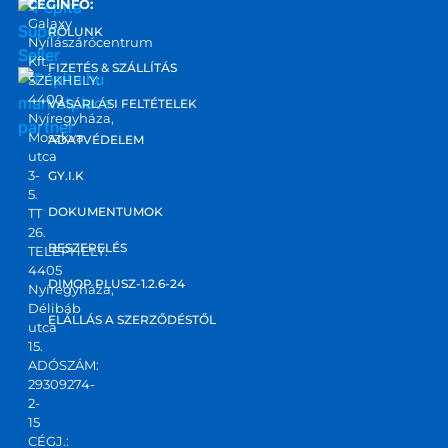
CÉGINFO:
is, 
zárók
Galaxy
ezért 
.
RÓLUNK
Nyílászárócentrum
felhív
Kft.
FIZETÉS & SZÁLLÍTÁS
tam 
SZÉKHELY:
4400
marketplace
őket. 
VÁSÁRLÁSI FELTÉTELEK
Nyíregyháza,
partner
Ponto
Moszkva
ADATVÉDELEM
s, 
utca
korre
3-
GY.I.K
5.
kt 
DOKUMENTUMOK
TT
válas
26.
zt 
BESZERELÉS
TELEPHELY:
4405
kapta
DIMOP PLUSZ-1.2.6-24
Nyíregyháza,
m! Jó 
Délibáb
kis 
ELÁLLÁS A SZERZŐDÉSTŐL
utca
csapa
15.
ADÓSZÁM:
t,ajánl
29309274-
ani 
2-
tudo
15
m!
CÉGJ.: