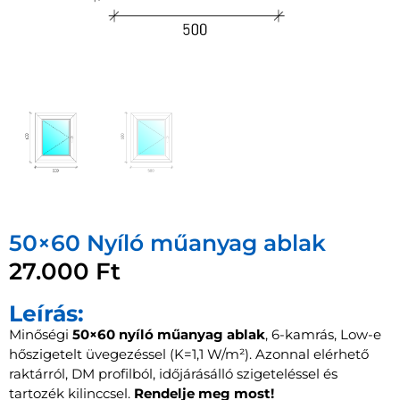
50×60 Nyíló műanyag ablak
27.000
Ft
Leírás:
Minőségi
50×60 nyíló műanyag ablak
, 6-kamrás, Low-e
hőszigetelt üvegezéssel (K=1,1 W/m²). Azonnal elérhető
raktárról, DM profilból, időjárásálló szigeteléssel és
tartozék kilinccsel.
Rendelje meg most!