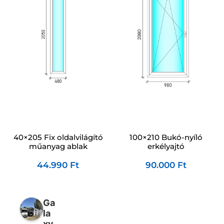
40×205 Fix oldalvilágító
100×210 Bukó-nyíló
műanyag ablak
erkélyajtó
44.990
Ft
90.000
Ft
Ga
la
xy