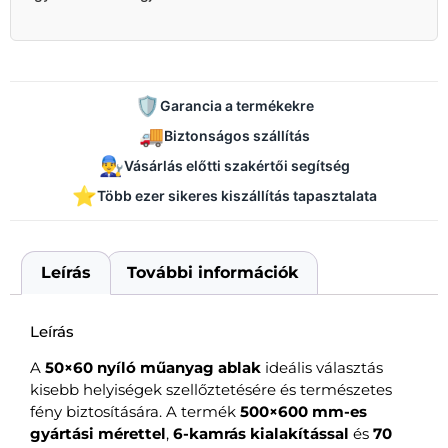
🛡️
Garancia a termékekre
🚚
Biztonságos szállítás
👨‍🔧
Vásárlás előtti szakértői segítség
⭐
Több ezer sikeres kiszállítás tapasztalata
Leírás
További információk
Leírás
A
50×60 nyíló műanyag ablak
ideális választás
kisebb helyiségek szellőztetésére és természetes
fény biztosítására. A termék
500×600 mm-es
gyártási mérettel
,
6-kamrás kialakítással
és
70