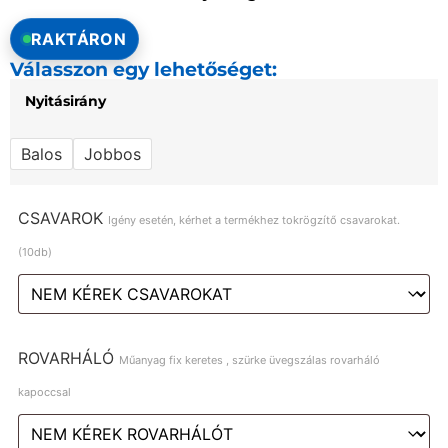
RAKTÁRON
Válasszon egy lehetőséget:
Nyitásirány
Balos
Jobbos
CSAVAROK
Igény esetén, kérhet a termékhez tokrögzítő csavarokat.
(10db)
ROVARHÁLÓ
Műanyag fix keretes , szürke üvegszálas rovarháló
kapoccsal