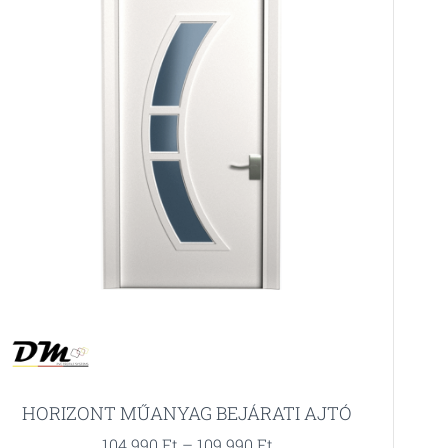
HORIZONT MŰANYAG BEJÁRATI AJTÓ
104.990
Ft
–
109.990
Ft