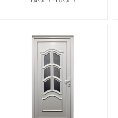
104.990
Ft
–
109.990
Ft