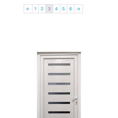
←
1
2
3
4
5
6
→