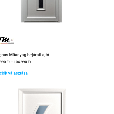
gnus Műanyag bejárati ajtó
.990
Ft
–
104.990
Ft
ciók választása