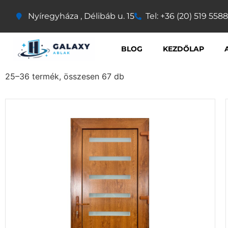
Nyíregyháza , Délibáb u. 15
Tel: +36 (20) 519 5588
BLOG
KEZDŐLAP
25–36 termék, összesen 67 db