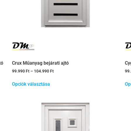
tó
Crux Műanyag bejárati ajtó
Cy
99.990
Ft
–
104.990
Ft
99
Opciók választása
Op