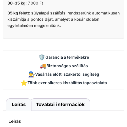
30–35 kg:
7.000 Ft
35 kg felett:
súlyalapú szállítási rendszerünk automatikusan
kiszámítja a pontos díjat, amelyet a kosár oldalon
egyértelműen megjelenítünk.
🛡️
Garancia a termékekre
🚚
Biztonságos szállítás
👨‍🔧
Vásárlás előtti szakértői segítség
⭐
Több ezer sikeres kiszállítás tapasztalata
Leírás
További információk
Leírás