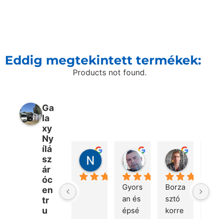
Eddig megtekintett termékek:
Products not found.
Ga
la
xy
Ny
ílá
Nikolett Fülöp
Péter Bencsik
Márton 
sz
2 nap telt el
7 nap telt el
3 hét telt 
ár
óc
Gyors
Borza
Kö
en
an és 
sztó 
ön
tr
u
épsé
korre
a 