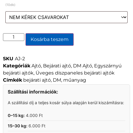
(10db)
Kosárba teszem
SKU
AJ-2
Kategóriák
Ajtó
,
Bejárati ajtó
,
DM Ajtó
,
Egyszárnyú
bejárati ajtók
,
Üveges díszpaneles bejárati ajtók
Címkék
bejárati ajtó
,
DM
,
műanyag
Szállítási információk:
A szállítási díj a teljes kosár súlya alapján kerül kiszámításra:
0–15 kg:
4.000 Ft
15–30 kg:
6.000 Ft