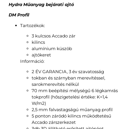
Hydra Műanyag bejárati ajtó
DM Profil
Tartozékok:
3 kulcsos Accado zár
kilincs
alumínium küszöb
ajtókeret
Információ:
2 ÉV GARANCIA, 3 év szavatosság
tokban és szárnyban merevítéssel,
sarokmerevítés nélkül
70 mm beépítési mélységű 6 légkamrás
tokprofil (hőszigetelési értéke: K=1,4
W/m2)
2,5 mm falvastagságú műanyag profil
5 ponton záródó kilincs működtetésű
Accado zárszerkezet
3db 3D állítható erősített ajtópánt