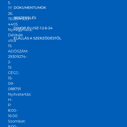
5.
kt 
DOKUMENTUMOK
TT
válas
26.
zt 
BESZERELÉS
TELEPHELY:
4405
kapta
DIMOP PLUSZ-1.2.6-24
Nyíregyháza,
m! Jó 
Délibáb
kis 
ELÁLLÁS A SZERZŐDÉSTŐL
utca
csapa
15.
ADÓSZÁM:
t,ajánl
29309274-
ani 
2-
tudo
15
m!
CÉGJ.:
15-
09-
088791
Nyitvatartás:
H-
P:
8:00-
16:00
Szombat:
8:00-