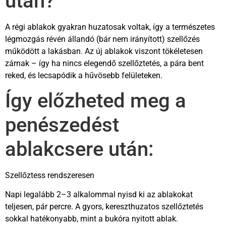
után?
A régi ablakok gyakran huzatosak voltak, így a természetes
légmozgás révén állandó (bár nem irányított) szellőzés
működött a lakásban. Az új ablakok viszont tökéletesen
zárnak – így ha nincs elegendő szellőztetés, a pára bent
reked, és lecsapódik a hűvösebb felületeken.
Így előzheted meg a
penészedést
ablakcsere után:
Szellőztess rendszeresen
Napi legalább 2–3 alkalommal nyisd ki az ablakokat
teljesen, pár percre. A gyors, kereszthuzatos szellőztetés
sokkal hatékonyabb, mint a bukóra nyitott ablak.