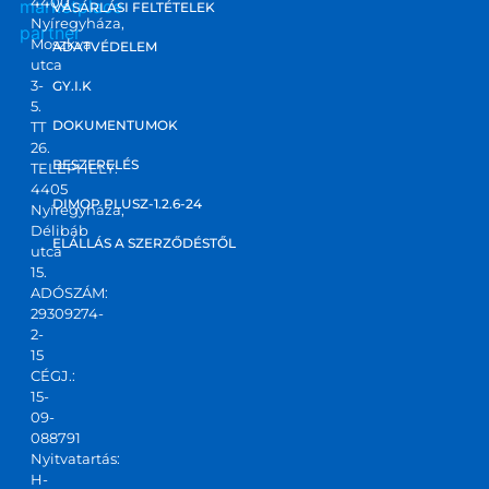
4400
marketplace
VÁSÁRLÁSI FELTÉTELEK
Nyíregyháza,
partner
Moszkva
ADATVÉDELEM
utca
3-
GY.I.K
5.
DOKUMENTUMOK
TT
26.
BESZERELÉS
TELEPHELY:
4405
DIMOP PLUSZ-1.2.6-24
Nyíregyháza,
Délibáb
ELÁLLÁS A SZERZŐDÉSTŐL
utca
15.
ADÓSZÁM:
29309274-
2-
15
CÉGJ.:
15-
09-
088791
Nyitvatartás:
H-