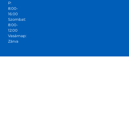
P:
8:00-
16:00
Szombat:
8:00-
12:00
Vasárnap:
Zárva