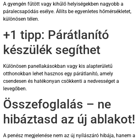
A gyengén fűtött vagy kihűlő helyiségekben nagyobb a
páralecsapódás esélye. Állíts be egyenletes hőmérsékletet,
különösen télen.
+1 tipp: Párátlanító
készülék segíthet
Különösen panellakásokban vagy kis alapterületű
otthonokban lehet hasznos egy párátlanító, amely
csendesen és hatékonyan csökkenti a nedvességet a
levegőben.
Összefoglalás – ne
hibáztasd az új ablakot!
A penész megjelenése nem az új nyílászáró hibája, hanem a