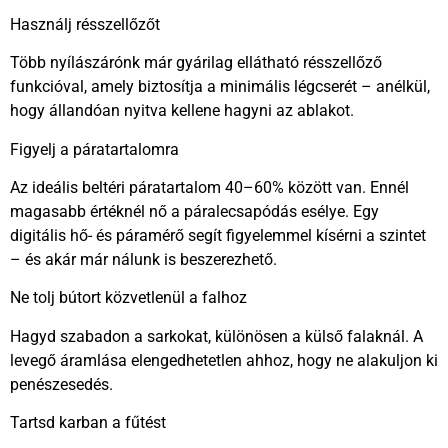
Használj résszellőzőt
Több nyílászárónk már gyárilag ellátható résszellőző
funkcióval, amely biztosítja a minimális légcserét – anélkül,
hogy állandóan nyitva kellene hagyni az ablakot.
Figyelj a páratartalomra
Az ideális beltéri páratartalom 40–60% között van. Ennél
magasabb értéknél nő a páralecsapódás esélye. Egy
digitális hő- és páramérő segít figyelemmel kísérni a szintet
– és akár már nálunk is beszerezhető.
Ne tolj bútort közvetlenül a falhoz
Hagyd szabadon a sarkokat, különösen a külső falaknál. A
levegő áramlása elengedhetetlen ahhoz, hogy ne alakuljon ki
penészesedés.
Tartsd karban a fűtést