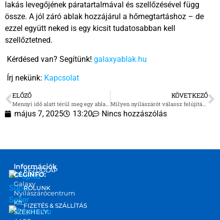
lakás levegőjének páratartalmával és szellőzésével függ
össze. A jól záró ablak hozzájárul a hőmegtartáshoz – de
ezzel együtt neked is egy kicsit tudatosabban kell
szellőztetned.
Kérdésed van? Segítünk!
galaxyablak.hu
Írj nekünk:
Kapcsolat
ELŐZŐ
KÖVETKEZŐ
Mennyi idő alatt térül meg egy ablakcsere?
Milyen nyílászárót válassz felújításhoz?
május 7, 2025
13:20
Nincs hozzászólás
Információk
KEZDŐLAP
CÉGINFO:
Galaxy
RÓLUNK
Nyílászárócentrum
Kft.
FIZETÉS & SZÁLLÍTÁS
SZÉKHELY: