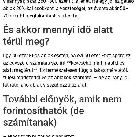
villannyal) akár 250–300 ezer Ft is lehet. Ha egy jól szigetelő
ablak 20%-kal csökkenti a veszteséget, az évente akár 50–
70 ezer Ft megtakarítást is jelenthet.
És akkor mennyi idő alatt
térül meg?
Egy 80 ezer Ft-os ablak esetén, ha évi 60 ezer Ft-ot spórolsz,
az egyszerű számítás szerint **kevesebb mint másfél év
alatt megtérül**. Ez természetesen függ a lakás méretétől,
fűtési rendszertől és az ablakok számától – de az irány jól
látható: a jó ablak visszahozza az árát.
További előnyök, amik nem
forintosíthatók (de
számítanak)
– Nincs több huzat és hidegérzet