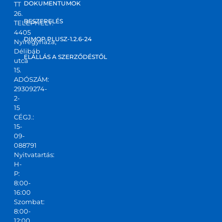
DOKUMENTUMOK
TT
26.
BESZERELÉS
TELEPHELY:
4405
DIMOP PLUSZ-1.2.6-24
Nyíregyháza,
Délibáb
ELÁLLÁS A SZERZŐDÉSTŐL
utca
15.
ADÓSZÁM:
29309274-
2-
15
CÉGJ.:
15-
09-
088791
Nyitvatartás:
H-
P:
8:00-
16:00
Szombat:
8:00-
12:00