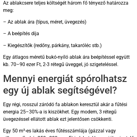
Az ablakcsere teljes költségét három fő tényező határozza
meg:
– Az ablak ára (típus, méret, üvegezés)
– A beépítés díja
– Kiegészítők (redőny, párkány, takaróléc stb.)
Egy átlagos méretű bukó-nyíló ablak ára beépítéssel együtt
kb. 70–90 ezer Ft, 2-3 rétegű üveggel, jó szigeteléssel.
Mennyi energiát spórolhatsz
egy új ablak segítségével?
Egy régi, rosszul záródó fa ablakon keresztül akár a fűtési
energia 25–30%-a is kiszökhet. Egy modern, 3 rétegű
üvegezéssel ellátott ablak ezt jelentősen csökkenti.
Egy 50 m²-es lakás éves fűtésszámlája (gázzal vagy