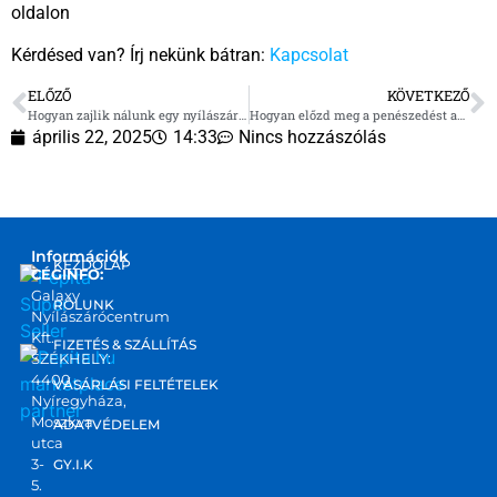
oldalon
Kérdésed van? Írj nekünk bátran:
Kapcsolat
ELŐZŐ
KÖVETKEZŐ
Hogyan zajlik nálunk egy nyílászáró rendelés és kiszállítás?
Hogyan előzd meg a penészedést az ablakcsere után?
április 22, 2025
14:33
Nincs hozzászólás
Információk
KEZDŐLAP
CÉGINFO:
Galaxy
RÓLUNK
Nyílászárócentrum
Kft.
FIZETÉS & SZÁLLÍTÁS
SZÉKHELY:
4400
marketplace
VÁSÁRLÁSI FELTÉTELEK
Nyíregyháza,
partner
Moszkva
ADATVÉDELEM
utca
3-
GY.I.K
5.