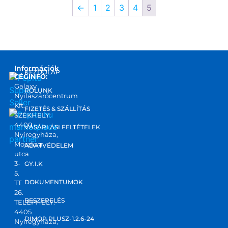
←
1
2
3
4
5
Információk
KEZDŐLAP
CÉGINFO:
Galaxy
RÓLUNK
Nyílászárócentrum
Kft.
FIZETÉS & SZÁLLÍTÁS
SZÉKHELY:
4400
marketplace
VÁSÁRLÁSI FELTÉTELEK
Nyíregyháza,
partner
Moszkva
ADATVÉDELEM
utca
3-
GY.I.K
5.
DOKUMENTUMOK
TT
26.
BESZERELÉS
TELEPHELY:
4405
DIMOP PLUSZ-1.2.6-24
Nyíregyháza,