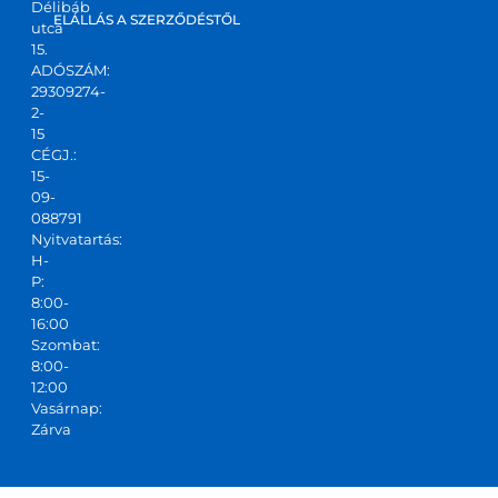
Délibáb
ELÁLLÁS A SZERZŐDÉSTŐL
utca
15.
ADÓSZÁM:
29309274-
2-
15
CÉGJ.:
15-
09-
088791
Nyitvatartás:
H-
P:
8:00-
16:00
Szombat:
8:00-
12:00
Vasárnap:
Zárva