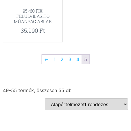
95×60 FIX
FELÜLVILÁGÍTÓ
MŰANYAG ABLAK
35.990
Ft
←
1
2
3
4
5
49–55 termék, összesen 55 db