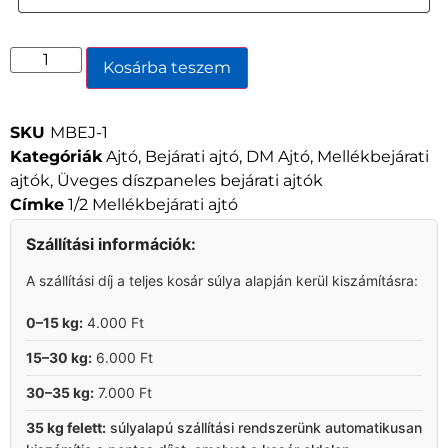
Kosárba teszem
SKU
MBEJ-1
Kategóriák
Ajtó
,
Bejárati ajtó
,
DM Ajtó
,
Mellékbejárati
ajtók
,
Üveges díszpaneles bejárati ajtók
Címke
1/2 Mellékbejárati ajtó
Szállítási információk:
A szállítási díj a teljes kosár súlya alapján kerül kiszámításra:
0–15 kg:
4.000 Ft
15–30 kg:
6.000 Ft
30–35 kg:
7.000 Ft
35 kg felett:
súlyalapú szállítási rendszerünk automatikusan