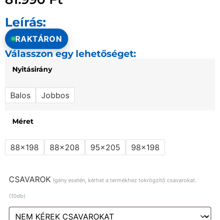
Leírás:
RAKTÁRON
Válasszon egy lehetőséget:
Nyitásirány
Balos
Jobbos
Méret
88x198
88x208
95x205
98x198
CSAVAROK
Igény esetén, kérhet a termékhez tokrögzítő csavarokat.
(10db)