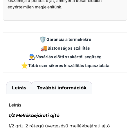
kiszámítja a pontos díjat, amelyet a kosár oldalon
egyértelműen megjelenítünk.
🛡️
Garancia a termékekre
🚚
Biztonságos szállítás
👨‍🔧
Vásárlás előtti szakértői segítség
⭐
Több ezer sikeres kiszállítás tapasztalata
Leírás
További információk
Leírás
1/2 Mellékbejárati ajtó
1/2 gríz, 2 rétegű üvegezésű mellékbejárati ajtó