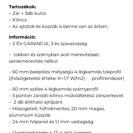
Tartozékok:
– Zár + 3db kulcs
– Kilincs
– Az ajtótok és küszöb is benne van az árban,
Információ:
– 2 ÉV GARANCIA, 3 év szavatosság
– tokban és szárnyban acél merevítéssel,
sarokmerevítés nélkül
– 60 mm beépítési mélységű 4 légkamrás tokprofil
((hőszigetelési értéke: K=1,7 W/m2)
profilrendszer)
– 60 mm széles 4 légkamrás szárnyprofil
– 5 ponton záródó kilincs működtetésű zárszerkezet
– 2 db állítható ajtópánt
– Hőszigetelt, hőhídmentes, 20 mm magas,
alumínium küszöb
– 24 mm hőpanel és 1,1 mm vastagság
– Üvegszerkezete 4-12-4 gríz üveggel