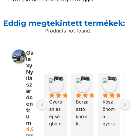
Eddig megtekintett termékek:
Products not found.
Ga
la
xy
Ny
ílá
Péter Bencsik
Márton Kovács
Gábor 
sz
2 hét telt el
4 hét telt el
2 hónap te
ár
óc
Gyors
Borza
Kösz
Gyo
en
an és 
sztó 
önöm 
rug
tr
u
épsé
korre
a 
mas
m
gben 
kt 
gyors 
és 
4.9
megé
kom
kiszál
hib
powered