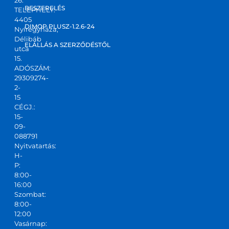
26.
zt 
BESZERELÉS
TELEPHELY:
4405
kapta
DIMOP PLUSZ-1.2.6-24
Nyíregyháza,
m! Jó 
Délibáb
kis 
ELÁLLÁS A SZERZŐDÉSTŐL
utca
csapa
15.
ADÓSZÁM:
t,ajánl
29309274-
ani 
2-
tudo
15
m!
CÉGJ.:
15-
09-
088791
Nyitvatartás:
H-
P:
8:00-
16:00
Szombat:
8:00-
12:00
Vasárnap: