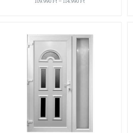
109.990
Ft
–
114.990
Ft