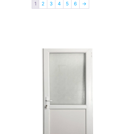
1
2
3
4
5
6
→