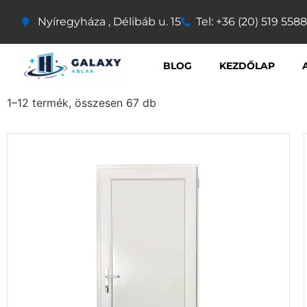
Nyíregyháza , Délibáb u. 15
Tel: +36 (20) 519 5588
BLOG
KEZDŐLAP
1–12 termék, összesen 67 db