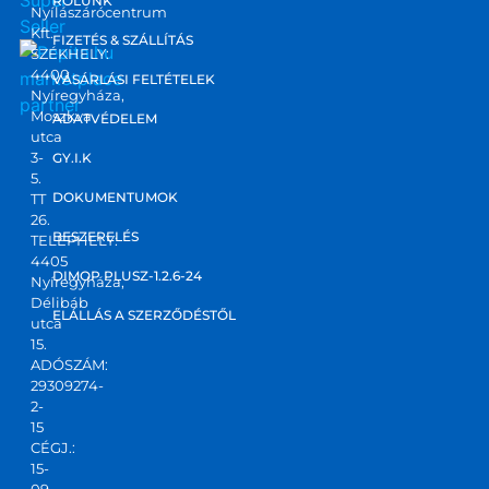
RÓLUNK
Nyílászárócentrum
Kft.
FIZETÉS & SZÁLLÍTÁS
SZÉKHELY:
4400
marketplace
VÁSÁRLÁSI FELTÉTELEK
Nyíregyháza,
partner
Moszkva
ADATVÉDELEM
utca
3-
GY.I.K
5.
DOKUMENTUMOK
TT
26.
BESZERELÉS
TELEPHELY:
4405
DIMOP PLUSZ-1.2.6-24
Nyíregyháza,
Délibáb
ELÁLLÁS A SZERZŐDÉSTŐL
utca
15.
ADÓSZÁM:
29309274-
2-
15
CÉGJ.:
15-
09-