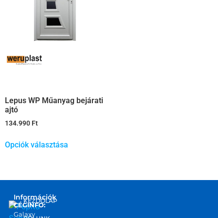
Lepus WP Műanyag bejárati
ajtó
134.990
Ft
Opciók választása
Információk
KEZDŐLAP
CÉGINFO:
Galaxy