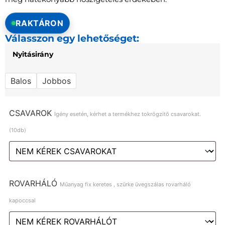
RAKTÁRON
Válasszon egy lehetőséget:
Nyitásirány
Balos
Jobbos
CSAVAROK
Igény esetén, kérhet a termékhez tokrögzítő csavarokat.
(10db)
ROVARHÁLÓ
Műanyag fix keretes , szürke üvegszálas rovarháló
kapoccsal