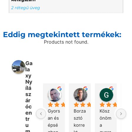
2 rétegű üveg
Eddig megtekintett termékek:
Products not found.
Ga
la
xy
Ny
ílá
Péter Bencsik
Márton Kovács
Gábor 
sz
1 hét telt el
3 hét telt el
2 hónap te
ár
óc
Gyors
Borza
Kösz
Gyo
en
an és 
sztó 
önöm 
rug
tr
u
épsé
korre
a 
mas
m