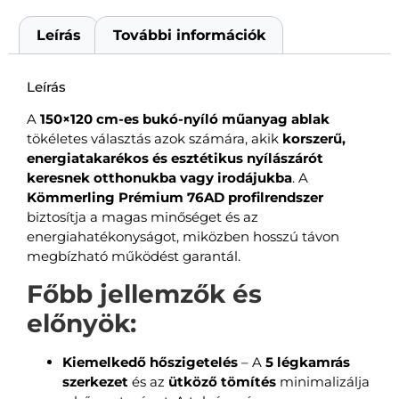
Leírás
További információk
Leírás
A
150×120 cm-es bukó-nyíló műanyag ablak
tökéletes választás azok számára, akik
korszerű,
energiatakarékos és esztétikus nyílászárót
keresnek otthonukba vagy irodájukba
. A
Kömmerling Prémium 76AD profilrendszer
biztosítja a magas minőséget és az
energiahatékonyságot, miközben hosszú távon
megbízható működést garantál.
Főbb jellemzők és
előnyök:
Kiemelkedő hőszigetelés
– A
5 légkamrás
szerkezet
és az
ütköző tömítés
minimalizálja