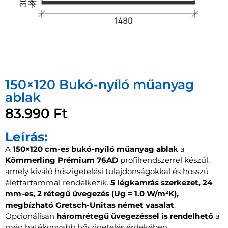
150×120 Bukó-nyíló műanyag
ablak
83.990
Ft
Leírás:
A
150×120 cm-es bukó-nyíló műanyag ablak
a
Kömmerling Prémium 76AD
profilrendszerrel készül,
amely kiváló hőszigetelési tulajdonságokkal és hosszú
élettartammal rendelkezik.
5 légkamrás szerkezet, 24
mm-es, 2 rétegű üvegezés (Ug = 1.0 W/m²K),
megbízható Gretsch-Unitas német vasalat
.
Opcionálisan
háromrétegű üvegezéssel is rendelhető
a
még hatékonyabb hőszigetelés érdekében.