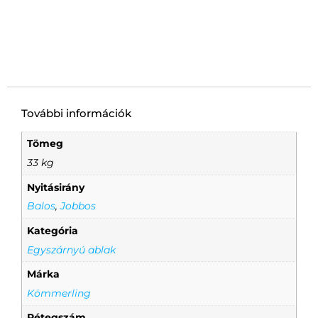
További információk
Tömeg
33 kg
Nyitásirány
Balos
,
Jobbos
Kategória
Egyszárnyú ablak
Márka
Kömmerling
Rétegszám