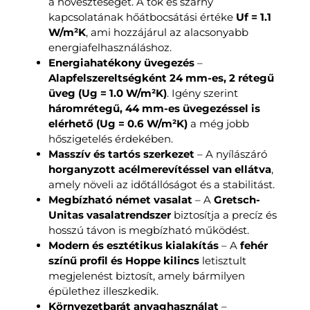
a hőveszteséget. A tok és szárny
kapcsolatának hőátbocsátási értéke
Uf = 1.1
W/m²K
, ami hozzájárul az alacsonyabb
energiafelhasználáshoz.
Energiahatékony üvegezés
–
Alapfelszereltségként 24 mm-es, 2 rétegű
üveg (Ug = 1.0 W/m²K)
. Igény szerint
háromrétegű, 44 mm-es üvegezéssel is
elérhető (Ug = 0.6 W/m²K)
a még jobb
hőszigetelés érdekében.
Masszív és tartós szerkezet
– A nyílászáró
horganyzott acélmerevítéssel van ellátva
,
amely növeli az időtállóságot és a stabilitást.
Megbízható német vasalat
– A
Gretsch-
Unitas vasalatrendszer
biztosítja a precíz és
hosszú távon is megbízható működést.
Modern és esztétikus kialakítás
– A
fehér
színű profil és Hoppe kilincs
letisztult
megjelenést biztosít, amely bármilyen
épülethez illeszkedik.
Környezetbarát anyaghasználat
–