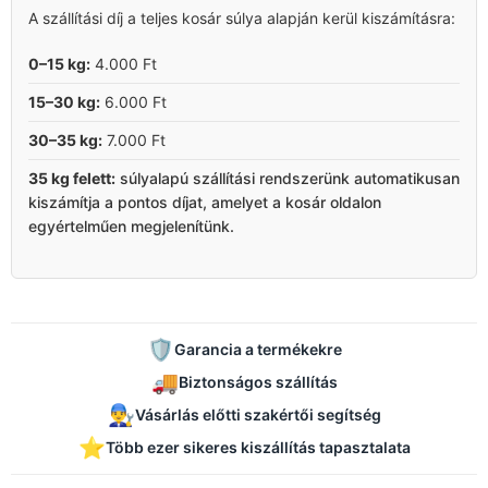
A szállítási díj a teljes kosár súlya alapján kerül kiszámításra:
0–15 kg:
4.000 Ft
15–30 kg:
6.000 Ft
30–35 kg:
7.000 Ft
35 kg felett:
súlyalapú szállítási rendszerünk automatikusan
kiszámítja a pontos díjat, amelyet a kosár oldalon
egyértelműen megjelenítünk.
🛡️
Garancia a termékekre
🚚
Biztonságos szállítás
👨‍🔧
Vásárlás előtti szakértői segítség
⭐
Több ezer sikeres kiszállítás tapasztalata