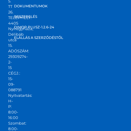
5.
kt 
DOKUMENTUMOK
TT
válas
26.
zt 
BESZERELÉS
TELEPHELY:
4405
kapta
DIMOP PLUSZ-1.2.6-24
Nyíregyháza,
m! Jó 
Délibáb
kis 
ELÁLLÁS A SZERZŐDÉSTŐL
utca
csapa
15.
ADÓSZÁM:
t,ajánl
29309274-
ani 
2-
tudo
15
m!
CÉGJ.:
15-
09-
088791
Nyitvatartás:
H-
P:
8:00-
16:00
Szombat:
8:00-