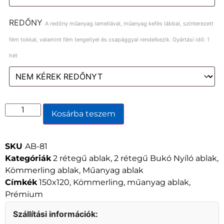
REDŐNY
A redőny műanyag lamellával, műanyag kefés lábbal, színterezett
fém tokkal, valamint fém tengellyel és csapággyal rendelkezik. Gyártási idő: 1
hét
Kosárba teszem
SKU
AB-81
Kategóriák
2 rétegű ablak
,
2 rétegű Bukó Nyíló ablak
,
Kömmerling ablak
,
Műanyag ablak
Címkék
150x120
,
Kömmerling
,
műanyag ablak
,
Prémium
Szállítási információk: