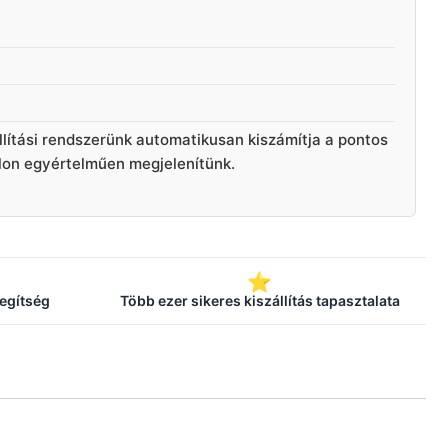
llítási rendszerünk automatikusan kiszámítja a pontos
alon egyértelműen megjelenítünk.
⭐
segítség
Több ezer sikeres kiszállítás tapasztalata