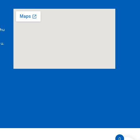
.hu
 u.
0