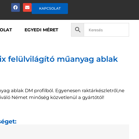
KAPCSOLAT
OLAT
EGYEDI MÉRET
ix felülvilágító műanyag ablak
nyag ablak DM profilból. Egyenesen raktárkészletről,ne
Kiváló Német minőség közvetlenül a gyártótól!
séget: