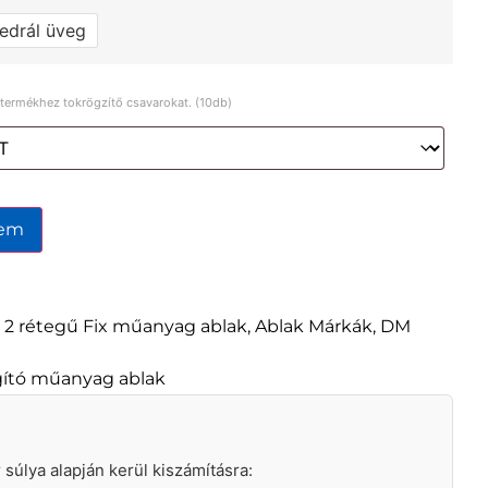
edrál üveg
a termékhez tokrögzítő csavarokat. (10db)
zem
,
2 rétegű Fix műanyag ablak
,
Ablak Márkák
,
DM
ágító műanyag ablak
ár súlya alapján kerül kiszámításra: