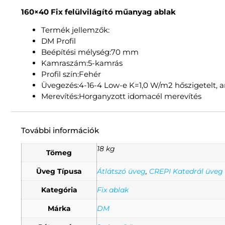
160×40 Fix felülvilágító műanyag ablak
Termék jellemzők:
DM Profil
Beépítési mélység:70 mm
Kamraszám:5-kamrás
Profil szín:Fehér
Üvegezés:4-16-4 Low-e K=1,0 W/m2 hőszigetelt, a
Merevítés:Horganyzott idomacél merevítés
További információk
18 kg
Tömeg
Üveg Típusa
Átlátszó üveg
,
CREPI Katedrál üveg
Kategória
Fix ablak
Márka
DM