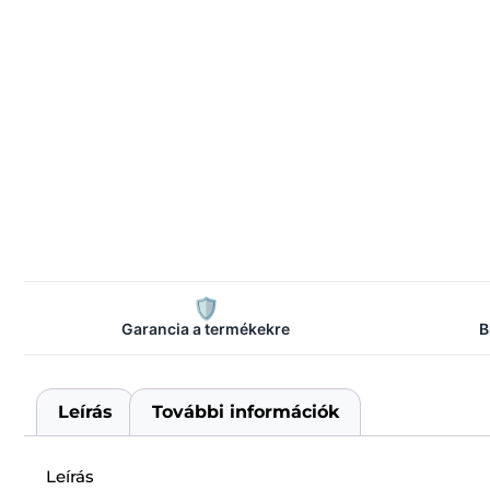
🛡️
Garancia a termékekre
B
Leírás
További információk
Leírás