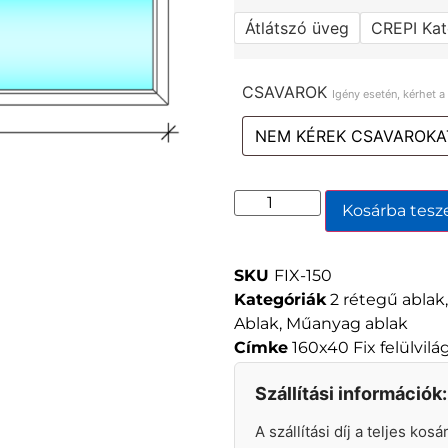
Átlátszó üveg
CREPI Kat
CSAVAROK
Igény esetén, kérhet 
Kosárba tes
SKU
FIX-150
Kategóriák
2 rétegű ablak
Ablak
,
Műanyag ablak
Címke
160x40 Fix felülvil
Szállítási információk:
A szállítási díj a teljes kos