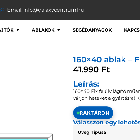
Email: info@galaxycentrum.hu
AJTÓK
ABLAKOK
SEGÉDANYAGOK
KAPCS
160×40 ablak – F
41.990
Ft
Leírás:
160×40 Fix felülvilágító műa
várjon heteket a gyártásra! 
RAKTÁRON
Válasszon egy lehető
Üveg Típusa