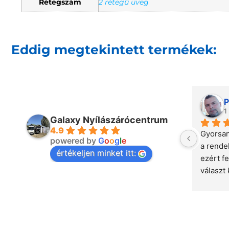
Rétegszám
2 rétegű üveg
Eddig megtekintett termékek:
P
1
Galaxy Nyílászárócentrum
4.9
Gyorsan
powered by
G
o
o
g
l
e
a rende
értékeljen minket itt:
ezért fe
választ 
csapat,