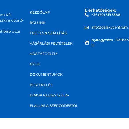
Elérhetőségek:
KEZDŐLAP
um Kft.
+36 (20) 519 5588
zkva utca 3-
RÓLUNK
info@galaxycentrum
libáb utca
FIZETÉS & SZÁLLÍTÁS
Nyíregyháza , Délibáb
VÁSÁRLÁSI FELTÉTELEK
15
ADATVÉDELEM
GY.I.K
DOKUMENTUMOK
BESZERELÉS
DIMOP PLUSZ-1.2.6-24
ELÁLLÁS A SZERZŐDÉSTŐL