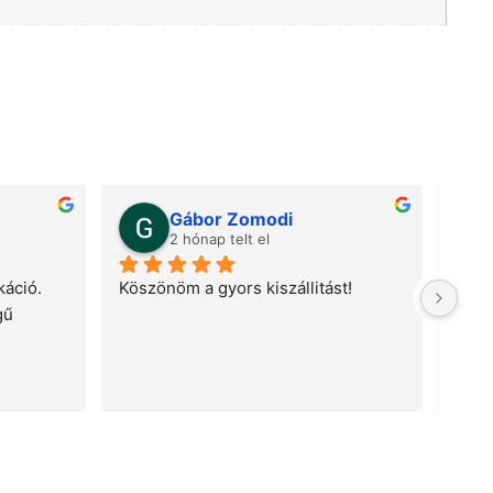
Gábor Zomodi
2 hónap telt el
áció. 
Köszönöm a gyors kiszállitást!
Gyor
ű 
telj
meg 