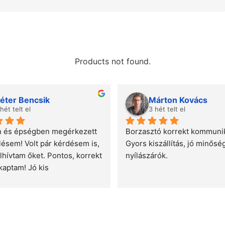
Products not found.
éter Bencsik
Márton Kovács
 hét telt el
3 hét telt el
 és épségben megérkezett 
Borzasztó korrekt kommunik
lésem! Volt pár kérdésem is, 
Gyors kiszállítás, jó minőség
lhívtam őket. Pontos, korrekt 
nyílászárók.
kaptam! Jó kis 
ajánlani tudom!