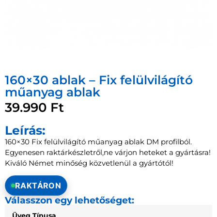
160×30 ablak – Fix felülvilágító
műanyag ablak
39.990
Ft
Leírás:
160×30 Fix felülvilágító műanyag ablak DM profilból.
Egyenesen raktárkészletről,ne várjon heteket a gyártásra!
Kiváló Német minőség közvetlenül a gyártótól!
RAKTÁRON
Válasszon egy lehetőséget:
Üveg Típusa