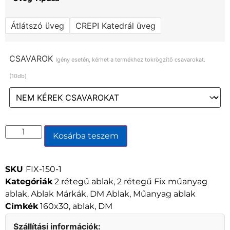
Átlátszó üveg
CREPI Katedrál üveg
CSAVAROK
Igény esetén, kérhet a termékhez tokrögzítő csavarokat.
(10db)
Kosárba teszem
SKU
FIX-150-1
Kategóriák
2 rétegű ablak
,
2 rétegű Fix műanyag
ablak
,
Ablak Márkák
,
DM Ablak
,
Műanyag ablak
Címkék
160x30
,
ablak
,
DM
Szállítási információk: