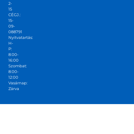
2-
tudo
15
m!
CÉGJ.:
15-
09-
088791
Nyitvatartás:
H-
P:
8:00-
16:00
Szombat:
8:00-
12:00
Vasárnap:
Zárva