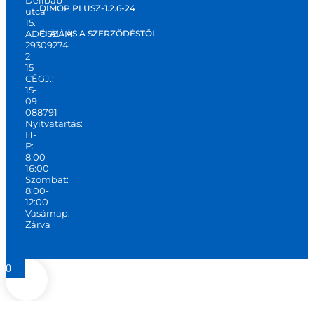
DIMOP PLUSZ-1.2.6-24
utca
15.
ADÓSZÁM:
ELÁLLÁS A SZERZŐDÉSTŐL
29309274-
2-
15
CÉGJ.:
15-
09-
088791
Nyitvatartás:
H-
P:
8:00-
16:00
Szombat:
8:00-
12:00
Vasárnap:
Zárva
0