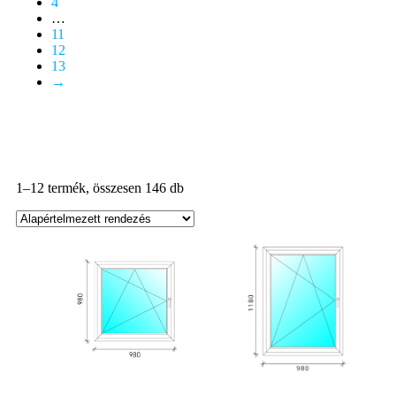
4
…
11
12
13
→
1–12 termék, összesen 146 db