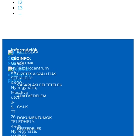
12
13
→
Információk
KEZDŐLAP
CÉGINFO:
Galaxy
RÓLUNK
Nyílászárócentrum
Kft.
FIZETÉS & SZÁLLÍTÁS
marketplace
SZÉKHELY:
partner
4400
VÁSÁRLÁSI FELTÉTELEK
Nyíregyháza,
Moszkva
ADATVÉDELEM
utca
3-
5.
GY.I.K
TT
26.
DOKUMENTUMOK
TELEPHELY:
4405
BESZERELÉS
Nyíregyháza,
Délibáb