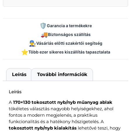
🛡️
Garancia a termékekre
🚚
Biztonságos szállítás
👨‍🔧
Vásárlás előtti szakértői segítség
⭐
Több ezer sikeres kiszállítás tapasztalata
Leírás
További információk
Leírás
A
170×130 tokosztott nyb/nyb műanyag ablak
tökéletes választás nagyobb helyiségekhez, ahol
fontos a modern megjelenés, a praktikus
funkcionalitás és a hatékony hőszigetelés. A
tokosztott nyb/nyb kialakítás
lehetővé teszi, hogy