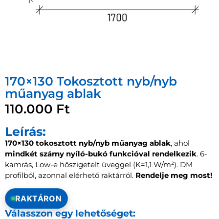
170×130 Tokosztott nyb/nyb
műanyag ablak
110.000
Ft
Leírás:
170×130 tokosztott nyb/nyb műanyag ablak
, ahol
mindkét szárny nyíló-bukó funkcióval rendelkezik
. 6-
kamrás, Low-e hőszigetelt üveggel (K=1,1 W/m²). DM
profilból, azonnal elérhető raktárról.
Rendelje meg most!
RAKTÁRON
Válasszon egy lehetőséget: