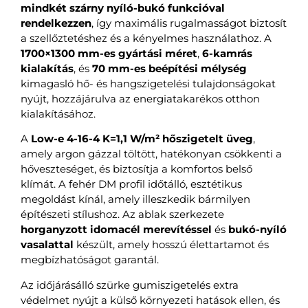
mindkét szárny nyíló-bukó funkcióval
rendelkezzen
, így maximális rugalmasságot biztosít
a szellőztetéshez és a kényelmes használathoz. A
1700×1300 mm-es gyártási méret
,
6-kamrás
kialakítás
, és
70 mm-es beépítési mélység
kimagasló hő- és hangszigetelési tulajdonságokat
nyújt, hozzájárulva az energiatakarékos otthon
kialakításához.
A
Low-e 4-16-4 K=1,1 W/m² hőszigetelt üveg
,
amely argon gázzal töltött, hatékonyan csökkenti a
hőveszteséget, és biztosítja a komfortos belső
klímát. A fehér DM profil időtálló, esztétikus
megoldást kínál, amely illeszkedik bármilyen
építészeti stílushoz. Az ablak szerkezete
horganyzott idomacél merevítéssel
és
bukó-nyíló
vasalattal
készült, amely hosszú élettartamot és
megbízhatóságot garantál.
Az időjárásálló szürke gumiszigetelés extra
védelmet nyújt a külső környezeti hatások ellen, és