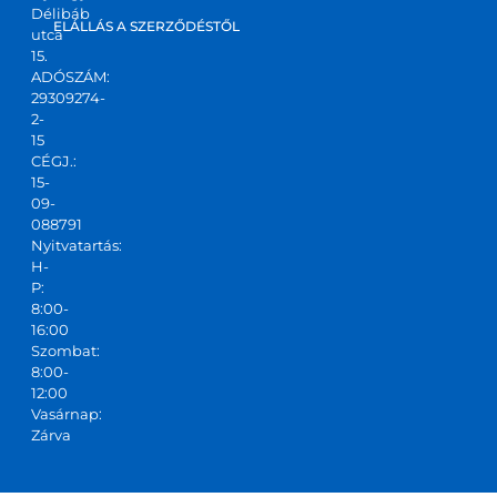
Délibáb
kis 
ELÁLLÁS A SZERZŐDÉSTŐL
utca
csapa
15.
ADÓSZÁM:
t,ajánl
29309274-
ani 
2-
tudo
15
m!
CÉGJ.:
15-
09-
088791
Nyitvatartás:
H-
P:
8:00-
16:00
Szombat:
8:00-
12:00
Vasárnap:
Zárva