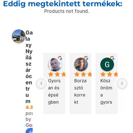
Eddig megtekintett termékek:
Products not found.
Ga
la
xy
Ny
ílá
Péter Bencsik
Márton Kovács
Gábor 
sz
1 hét telt el
4 hét telt el
2 hónap te
ár
óc
Gyors
Borza
Kösz
Gyo
en
an és 
sztó 
önöm 
rug
tr
u
épsé
korre
a 
mas
m
gben 
kt 
gyors 
és 
4.9
megé
kom
kiszál
hib
powered
rkeze
muni
litást!
an 
by
tt a 
káció. 
re
G
o
o
g
l
e
rende
Gyors 
lés 
értékeljen minket itt: