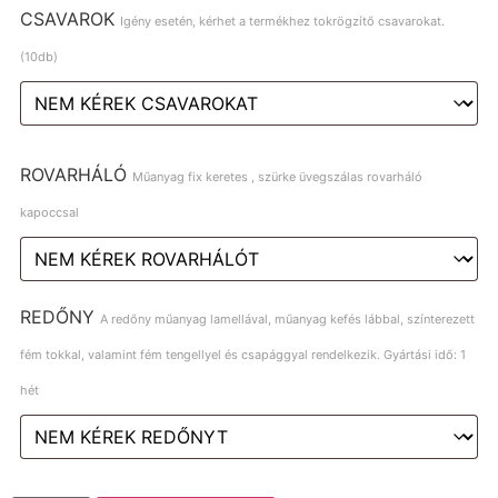
CSAVAROK
Igény esetén, kérhet a termékhez tokrögzítő csavarokat.
(10db)
ROVARHÁLÓ
Műanyag fix keretes , szürke üvegszálas rovarháló
kapoccsal
REDŐNY
A redőny műanyag lamellával, műanyag kefés lábbal, színterezett
fém tokkal, valamint fém tengellyel és csapággyal rendelkezik. Gyártási idő: 1
hét