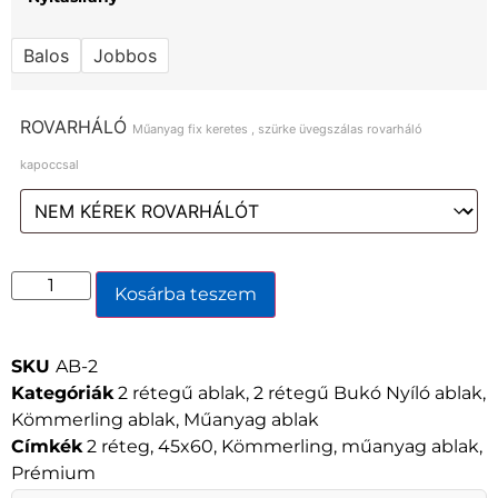
Balos
Jobbos
ROVARHÁLÓ
Műanyag fix keretes , szürke üvegszálas rovarháló
kapoccsal
Kosárba teszem
SKU
AB-2
Kategóriák
2 rétegű ablak
,
2 rétegű Bukó Nyíló ablak
,
Kömmerling ablak
,
Műanyag ablak
Címkék
2 réteg
,
45x60
,
Kömmerling
,
műanyag ablak
,
Prémium