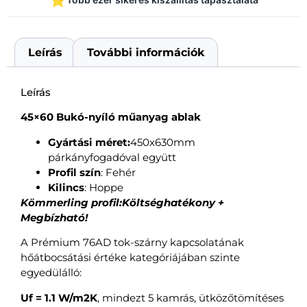
Leírás
További információk
Leírás
45×60 Bukó-nyíló műanyag ablak
Gyártási méret:
450x630mm
párkányfogadóval együtt
Profil szín
: Fehér
Kilincs
: Hoppe
Kömmerling profil:Költséghatékony +
Megbízható!
A Prémium 76AD tok-szárny kapcsolatának
hőátbocsátási értéke kategóriájában szinte
egyedülálló:
Uf = 1.1 W/m2K
, mindezt 5 kamrás, ütközőtömítéses