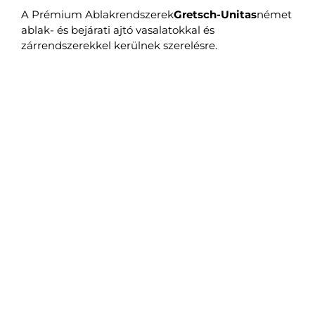
A Prémium Ablakrendszerek
Gretsch-Unitas
német
ablak- és bejárati ajtó vasalatokkal és
zárrendszerekkel kerülnek szerelésre.