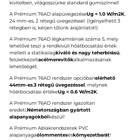
kivitelben, világosszürke standard gumiszínnel!
A Prémium 76AD alapüvegezése
Ug = 1.0 W/m2K
,
24 mm-es, 2 rétegű üvegezéssel. (Igényelhető 3
rétegben is, kérjen tőlünk árajánlatot!)
A Prémium 76AD légkamráinak száma 5, mely
lehetővé teszi a rendkívüli hőátbocsátási érték
mellett a statikailag
kiváló és nagy teherbírású
,
felületkezelt
acélmerevítők
alkalmazásának
lehetőségét.
A Prémium 76AD rendszer opcióban
elérhető
44mm-es
,
3 rétegű üvegezéssel
, melynek
hőátbocsátási értéke
Ug = 0.6 W/m2K
.
A Prémium 76AD rendszer igazoltan
eredeti,
Németországban gyártott
alapanyagokból
készül!
A Prémium Ablakrendszerek PVC
alapanyaga
ólommentes
és
környezetbarát
!