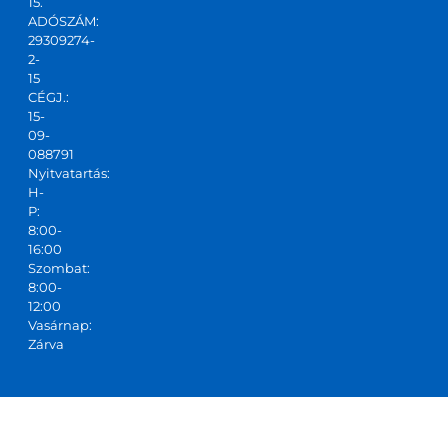
15.
ADÓSZÁM:
t,ajánl
29309274-
ani 
2-
tudo
15
m!
CÉGJ.:
15-
09-
088791
Nyitvatartás:
H-
P:
8:00-
16:00
Szombat:
8:00-
12:00
Vasárnap:
Zárva