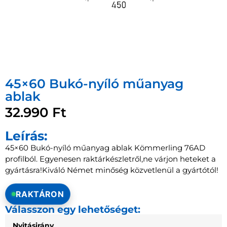
45×60 Bukó-nyíló műanyag
ablak
32.990
Ft
Leírás:
45×60 Bukó-nyíló műanyag ablak Kömmerling 76AD
profilból. Egyenesen raktárkészletről,ne várjon heteket a
gyártásra!Kiváló Német minőség közvetlenül a gyártótól!
RAKTÁRON
Válasszon egy lehetőséget:
Nyitásirány