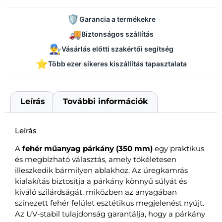
🛡️
Garancia a termékekre
🚚
Biztonságos szállítás
👨‍🔧
Vásárlás előtti szakértői segítség
⭐
Több ezer sikeres kiszállítás tapasztalata
Leírás
További információk
Leírás
A
fehér műanyag párkány (350 mm)
egy praktikus
és megbízható választás, amely tökéletesen
illeszkedik bármilyen ablakhoz. Az üregkamrás
kialakítás biztosítja a párkány könnyű súlyát és
kiváló szilárdságát, miközben az anyagában
színezett fehér felület esztétikus megjelenést nyújt.
Az UV-stabil tulajdonság garantálja, hogy a párkány