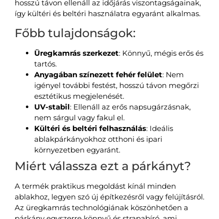
hosszú távon ellenáll az időjárás viszontagságainak,
így kültéri és beltéri használatra egyaránt alkalmas.
Főbb tulajdonságok:
Üregkamrás szerkezet
: Könnyű, mégis erős és
tartós.
Anyagában színezett fehér felület
: Nem
igényel további festést, hosszú távon megőrzi
esztétikus megjelenését.
UV-stabil
: Ellenáll az erős napsugárzásnak,
nem sárgul vagy fakul el.
Kültéri és beltéri felhasználás
: Ideális
ablakpárkányokhoz otthoni és ipari
környezetben egyaránt.
Miért válassza ezt a párkányt?
A termék praktikus megoldást kínál minden
ablakhoz, legyen szó új építkezésről vagy felújításról.
Az üregkamrás technológiának köszönhetően a
párkány egyszerre könnyű és strapabíró, ami