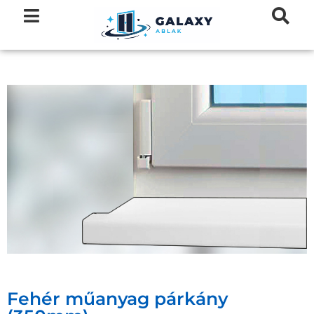
Fehér műanyag párkány