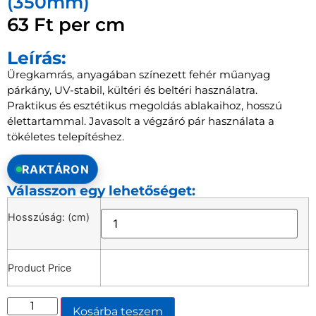
(350mm)
63
Ft
per cm
Leírás:
Üregkamrás, anyagában színezett fehér műanyag
párkány, UV-stabil, kültéri és beltéri használatra.
Praktikus és esztétikus megoldás ablakaihoz, hosszú
élettartammal. Javasolt a végzáró pár használata a
tökéletes telepítéshez.
RAKTÁRON
Válasszon egy lehetőséget:
Hosszúság: (cm)
Product Price
Kosárba teszem