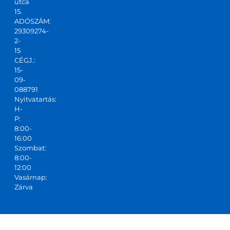
utca
csapa
15.
ADÓSZÁM:
t,ajánl
29309274-
ani 
2-
tudo
15
m!
CÉGJ.:
15-
09-
088791
Nyitvatartás:
H-
P:
8:00-
16:00
Szombat:
8:00-
12:00
Vasárnap:
Zárva