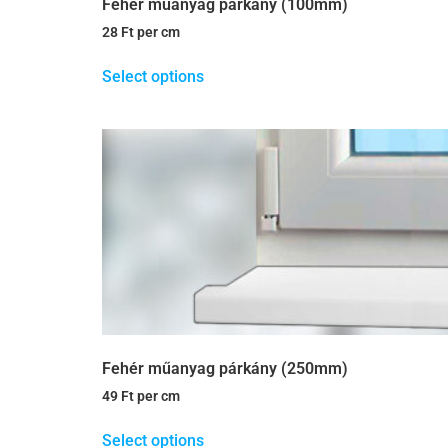
Fehér műanyag párkány (100mm)
28
Ft
per cm
Select options
Fehér műanyag párkány (250mm)
49
Ft
per cm
Select options