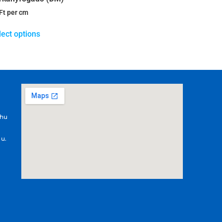
Ft
per cm
lect options
.hu
 u.