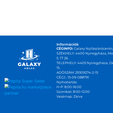
Információk
CÉGINFO:
Galaxy Nyílászárócentr
SZÉKHELY: 4400 Nyíregyháza, Mos
5. TT 26.
TELEPHELY: 4405 Nyíregyháza, Dé
15.
ADÓSZÁM: 29309274-2-15
CÉGJ.: 15-09-088791
Nyitvatartás:
marketplace
H-P: 8:00-16:00
Szombat: 8:00-12:00
partner
Vasárnap: Zárva