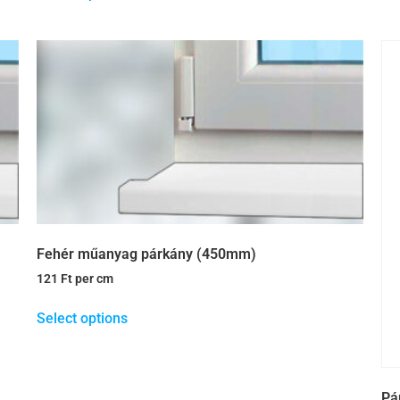
Fehér műanyag párkány (450mm)
121
Ft
per cm
Select options
Pá