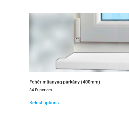
Fehér műanyag párkány (400mm)
84
Ft
per cm
Select options