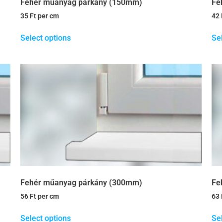
Fehér műanyag párkány (150mm)
Fe
35
Ft
per cm
42
Select options
Se
Fehér műanyag párkány (300mm)
Fe
56
Ft
per cm
63
Select options
Se