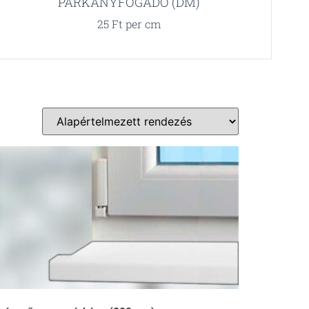
PÁRKÁNYFOGADÓ (DM)
25
Ft
per cm