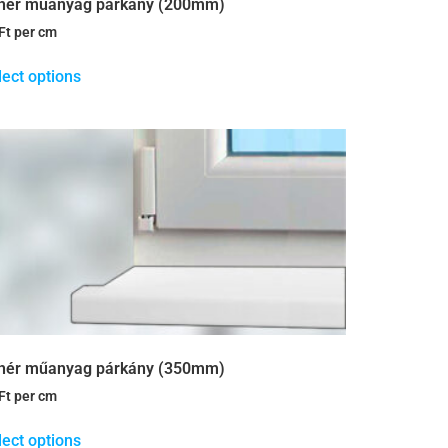
hér műanyag párkány (200mm)
Ft
per cm
lect options
hér műanyag párkány (350mm)
Ft
per cm
lect options