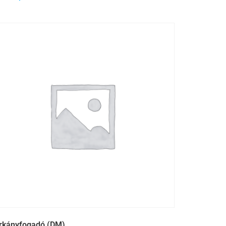
rkányfogadó (DM)