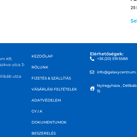
25
Se
Elérhetőségek:
KEZDŐLAP
um Kft.
+36 (20) 519 5588
zkva utca 3-
RÓLUNK
info@galaxycentrum
libáb utca
FIZETÉS & SZÁLLÍTÁS
Nyíregyháza , Délibáb
VÁSÁRLÁSI FELTÉTELEK
15
ADATVÉDELEM
GY.I.K
DOKUMENTUMOK
BESZERELÉS