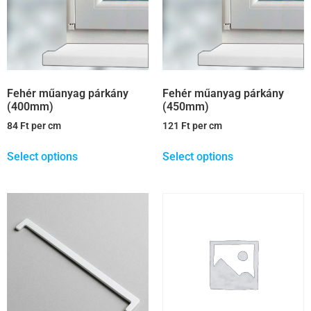
Fehér műanyag párkány
Fehér műanyag párkány
(400mm)
(450mm)
84
Ft
per cm
121
Ft
per cm
Select options
Select options