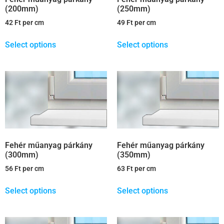
(200mm)
(250mm)
42
Ft
per cm
49
Ft
per cm
Select options
Select options
Fehér műanyag párkány
Fehér műanyag párkány
(300mm)
(350mm)
56
Ft
per cm
63
Ft
per cm
Select options
Select options