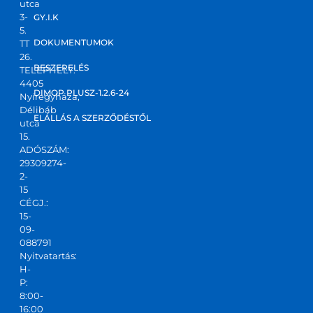
utca
3-
GY.I.K
5.
DOKUMENTUMOK
TT
26.
BESZERELÉS
TELEPHELY:
4405
DIMOP PLUSZ-1.2.6-24
Nyíregyháza,
Délibáb
ELÁLLÁS A SZERZŐDÉSTŐL
utca
15.
ADÓSZÁM:
29309274-
2-
15
CÉGJ.:
15-
09-
088791
Nyitvatartás:
H-
P:
8:00-
16:00