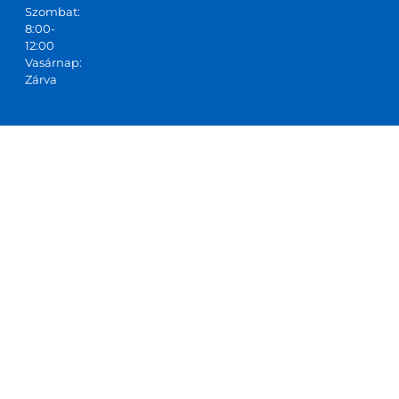
Szombat:
8:00-
12:00
Vasárnap:
Zárva