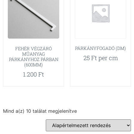
PÁRKÁNYFOGADÓ (DM)
FEHÉR VÉGZÁRÓ
MŰANYAG
25
Ft
per cm
PÁRKÁNYHOZ PÁRBAN
(600MM)
1.200
Ft
Mind a(z) 10 találat megjelenítve