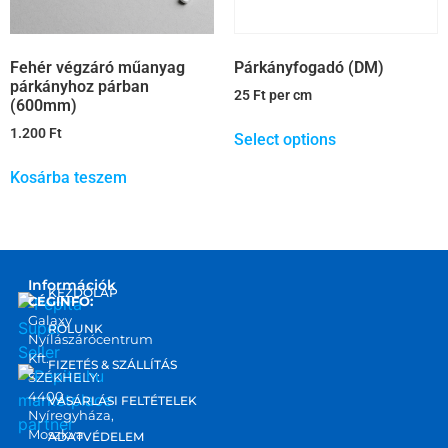
Fehér végzáró műanyag
Párkányfogadó (DM)
párkányhoz párban
25
Ft
per cm
(600mm)
1.200
Ft
Select options
Kosárba teszem
Információk
KEZDŐLAP
CÉGINFO:
Galaxy
RÓLUNK
Nyílászárócentrum
Kft.
FIZETÉS & SZÁLLÍTÁS
SZÉKHELY:
4400
marketplace
VÁSÁRLÁSI FELTÉTELEK
Nyíregyháza,
partner
Moszkva
ADATVÉDELEM