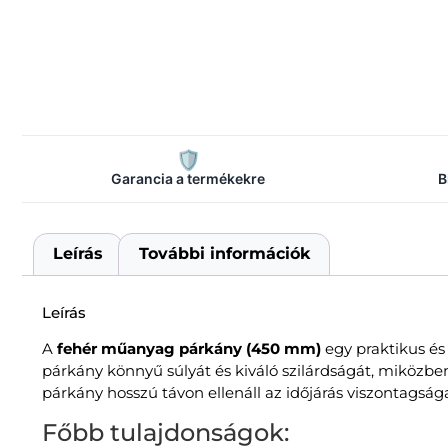
🛡️
Garancia a termékekre
B
Leírás
További információk
Leírás
A
fehér műanyag párkány (450 mm)
egy praktikus és
párkány könnyű súlyát és kiváló szilárdságát, miközben
párkány hosszú távon ellenáll az időjárás viszontagsága
Főbb tulajdonságok: