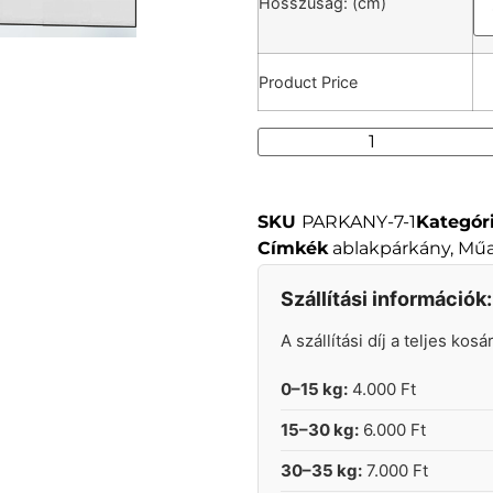
Hosszúság: (cm)
Product Price
SKU
PARKANY-7-1
Kategór
Címkék
ablakpárkány
,
Műa
Szállítási információk:
A szállítási díj a teljes kos
0–15 kg:
4.000 Ft
15–30 kg:
6.000 Ft
30–35 kg:
7.000 Ft