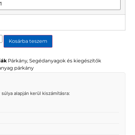
Kosárba teszem
iák
Párkány
,
Segédanyagok és kiegészítők
nyag párkány
ár súlya alapján kerül kiszámításra: