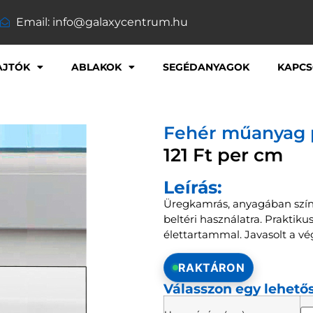
Email: info@galaxycentrum.hu
AJTÓK
ABLAKOK
SEGÉDANYAGOK
KAPCS
Fehér műanyag 
121
Ft
per cm
Leírás:
Üregkamrás, anyagában színe
beltéri használatra. Praktik
élettartammal. Javasolt a vé
RAKTÁRON
Válasszon egy lehető