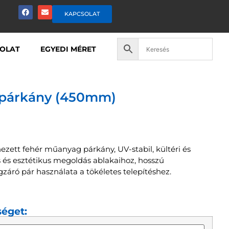
KAPCSOLAT
OLAT
EGYEDI MÉRET
párkány (450mm)
zett fehér műanyag párkány, UV-stabil, kültéri és
us és esztétikus megoldás ablakaihoz, hosszú
gzáró pár használata a tökéletes telepítéshez.
séget: