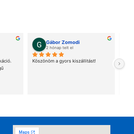
Gábor Zomodi
2 hónap telt el
áció. 
Köszönöm a gyors kiszállitást!
Gyor
ű 
telj
meg 