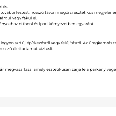
rtós.
 további festést, hosszú távon megőrzi esztétikus megjelenés
árgul vagy fakul el.
kányokhoz otthoni és ipari környezetben egyaránt.
legyen szó új építkezésről vagy felújításról. Az üregkamrás
osszú élettartamot biztosít.
ár
megvásárlása, amely esztétikusan zárja le a párkány vége