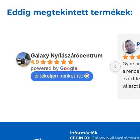
Eddig megtekintett termékek:
P
1
Galaxy Nyílászárócentrum
4.9
Gyorsan
powered by
G
o
o
g
l
e
a rende
értékeljen minket itt:
ezért fe
választ 
csapat,
Információk
CÉGINFO:
Galaxy Nyílászárócentr