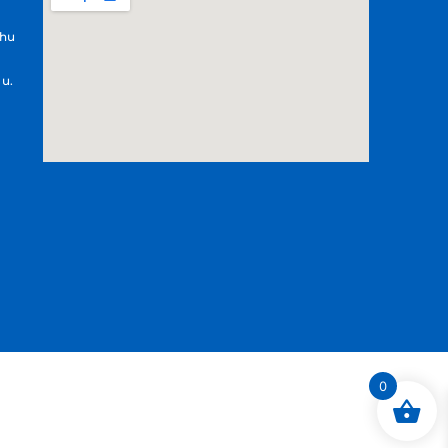
.hu
 u.
0