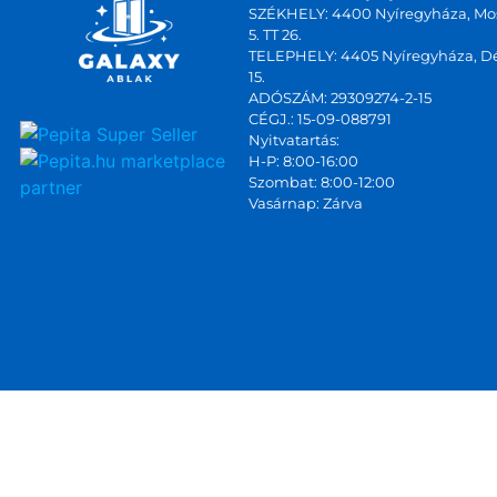
SZÉKHELY: 4400 Nyíregyháza, Mos
5. TT 26.
TELEPHELY: 4405 Nyíregyháza, Dé
15.
ADÓSZÁM: 29309274-2-15
CÉGJ.: 15-09-088791
Nyitvatartás:
marketplace
H-P: 8:00-16:00
Szombat: 8:00-12:00
partner
Vasárnap: Zárva