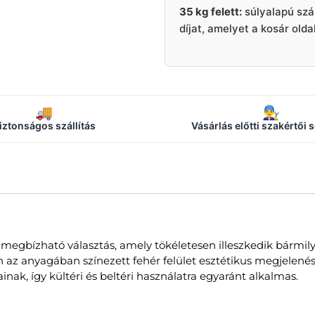
35 kg felett:
súlyalapú szá
díjat, amelyet a kosár old
🚚
👨‍🔧
iztonságos szállítás
Vásárlás előtti szakértői 
 megbízható választás, amely tökéletesen illeszkedik bármily
 az anyagában színezett fehér felület esztétikus megjelenést
inak, így kültéri és beltéri használatra egyaránt alkalmas.