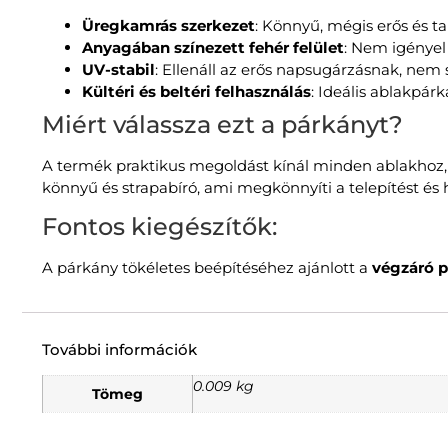
Üregkamrás szerkezet
: Könnyű, mégis erős és ta
Anyagában színezett fehér felület
: Nem igényel
UV-stabil
: Ellenáll az erős napsugárzásnak, nem s
Kültéri és beltéri felhasználás
: Ideális ablakpár
Miért válassza ezt a párkányt?
A termék praktikus megoldást kínál minden ablakhoz, 
könnyű és strapabíró, ami megkönnyíti a telepítést és h
Fontos kiegészítők:
A párkány tökéletes beépítéséhez ajánlott a
végzáró p
További információk
0.009 kg
Tömeg