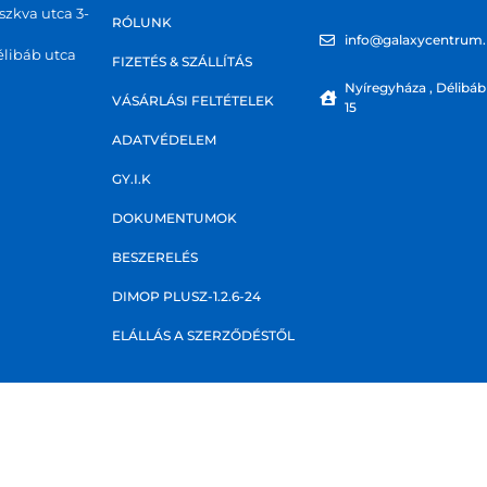
zkva utca 3-
RÓLUNK
info@galaxycentrum
libáb utca
FIZETÉS & SZÁLLÍTÁS
Nyíregyháza , Délibáb
VÁSÁRLÁSI FELTÉTELEK
15
ADATVÉDELEM
GY.I.K
DOKUMENTUMOK
BESZERELÉS
DIMOP PLUSZ-1.2.6-24
ELÁLLÁS A SZERZŐDÉSTŐL