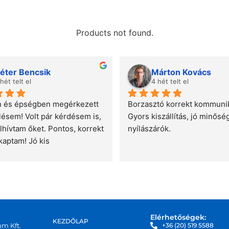
Products not found.
éter Bencsik
Márton Kovács
 hét telt el
4 hét telt el
 és épségben megérkezett 
Borzasztó korrekt kommunik
lésem! Volt pár kérdésem is, 
Gyors kiszállítás, jó minőség
lhívtam őket. Pontos, korrekt 
nyílászárók.
kaptam! Jó kis 
ajánlani tudom!
Elérhetőségek:
KEZDŐLAP
um Kft.
+36 (20) 519 5588