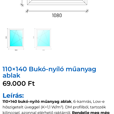
110×140 Bukó-nyíló műanyag
ablak
69.000
Ft
Leírás:
110×140 bukó-nyíló műanyag ablak
, 6-kamrás, Low-e
hőszigetelt üveggel (K=1,1 W/m²). DM profilból, tartozék
kilinccsel, azonnal elérhető raktárról.
Rendelje meg még