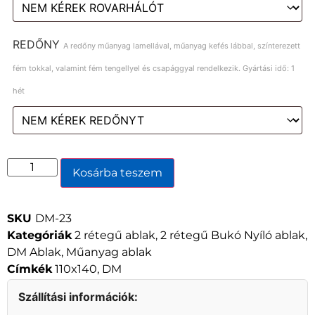
REDŐNY
A redőny műanyag lamellával, műanyag kefés lábbal, színterezett
fém tokkal, valamint fém tengellyel és csapággyal rendelkezik. Gyártási idő: 1
hét
Kosárba teszem
SKU
DM-23
Kategóriák
2 rétegű ablak
,
2 rétegű Bukó Nyíló ablak
,
DM Ablak
,
Műanyag ablak
Címkék
110x140
,
DM
Szállítási információk: