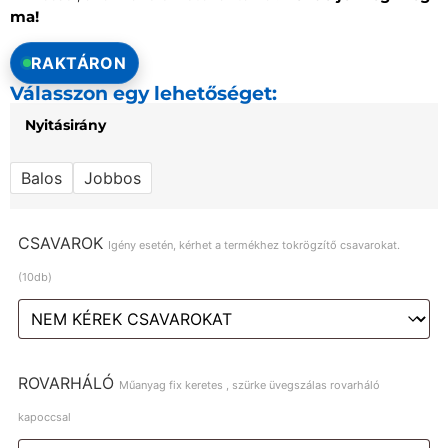
ma!
RAKTÁRON
Válasszon egy lehetőséget:
Nyitásirány
Balos
Jobbos
CSAVAROK
Igény esetén, kérhet a termékhez tokrögzítő csavarokat.
(10db)
ROVARHÁLÓ
Műanyag fix keretes , szürke üvegszálas rovarháló
kapoccsal