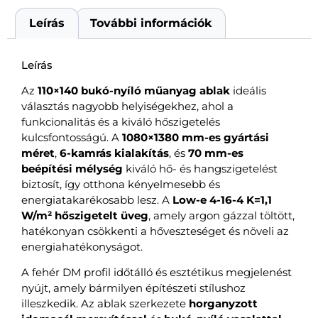
Leírás
További információk
Leírás
Az
110×140 bukó-nyíló műanyag ablak
ideális
választás nagyobb helyiségekhez, ahol a
funkcionalitás és a kiváló hőszigetelés
kulcsfontosságú. A
1080×1380 mm-es gyártási
méret
,
6-kamrás kialakítás
, és
70 mm-es
beépítési mélység
kiváló hő- és hangszigetelést
biztosít, így otthona kényelmesebb és
energiatakarékosabb lesz. A
Low-e 4-16-4 K=1,1
W/m² hőszigetelt üveg
, amely argon gázzal töltött,
hatékonyan csökkenti a hőveszteséget és növeli az
energiahatékonyságot.
A fehér DM profil időtálló és esztétikus megjelenést
nyújt, amely bármilyen építészeti stílushoz
illeszkedik. Az ablak szerkezete
horganyzott