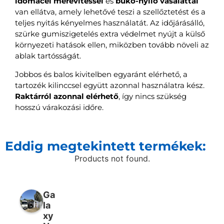
idomacél merevítéssel
és
bukó-nyíló vasalattal
van ellátva, amely lehetővé teszi a szellőztetést és a
teljes nyitás kényelmes használatát. Az időjárásálló,
szürke gumiszigetelés extra védelmet nyújt a külső
környezeti hatások ellen, miközben tovább növeli az
ablak tartósságát.
Jobbos és balos kivitelben egyaránt elérhető, a
tartozék kilinccsel együtt azonnal használatra kész.
Raktárról azonnal elérhető
, így nincs szükség
hosszú várakozási időre.
Eddig megtekintett termékek:
Products not found.
Ga
la
xy