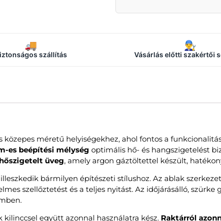
🚚
👨‍🔧
iztonságos szállítás
Vásárlás előtti szakértői 
ás közepes méretű helyiségekhez, ahol fontos a funkcionalitás
-es beépítési mélység
optimális hő- és hangszigetelést bi
 hőszigetelt üveg
, amely argon gáztöltettel készült, hatéko
illeszkedik bármilyen építészeti stílushoz. Az ablak szerkeze
lmes szellőztetést és a teljes nyitást. Az időjárásálló, szürk
emben.
k kilinccsel együtt azonnal használatra kész.
Raktárról azonn