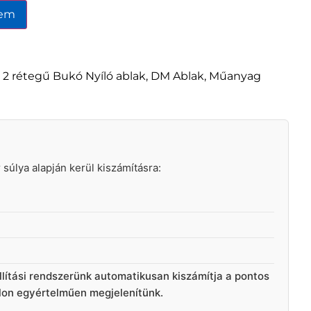
zem
,
2 rétegű Bukó Nyíló ablak
,
DM Ablak
,
Műanyag
ár súlya alapján kerül kiszámításra:
llítási rendszerünk automatikusan kiszámítja a pontos
alon egyértelműen megjelenítünk.