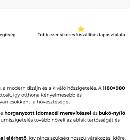
⭐
segítség
Több ezer sikeres kiszállítás tapasztalata
, a modern dizájn és a kiváló hőszigetelés. A
1180×980
ztosít, így otthona kényelmesebb és
nyan csökkenti a hőveszteséget.
te
horganyzott idomacél merevítéssel
és
bukó-nyíló
e gumiszigetelés tovább növeli az ablak tartósságát és
al elérhető
, így nincs szükség hosszú várakozási időre.