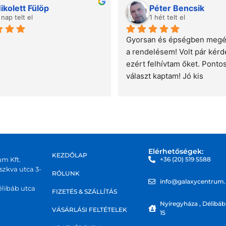
ikolett Fülöp
Péter Bencsik
 nap telt el
1 hét telt el
Gyorsan és épségben megér
a rendelésem! Volt pár kérdé
ezért felhívtam őket. Pontos,
választ kaptam! Jó kis 
csapat,ajánlani tudom!
Elérhetőségek:
KEZDŐLAP
um Kft.
+36 (20) 519 5588
zkva utca 3-
RÓLUNK
info@galaxycentrum
libáb utca
FIZETÉS & SZÁLLÍTÁS
Nyíregyháza , Délibáb
VÁSÁRLÁSI FELTÉTELEK
15