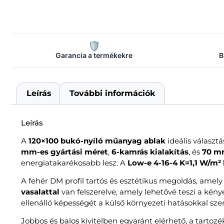
🛡️
Garancia a termékekre
B
Leírás
További információk
Leírás
A
120×100 bukó-nyíló műanyag ablak
ideális választ
mm-es gyártási méret
,
6-kamrás kialakítás
, és
70 mm
energiatakarékosabb lesz. A
Low-e 4-16-4 K=1,1 W/m²
A fehér DM profil tartós és esztétikus megoldás, amely 
vasalattal
van felszerelve, amely lehetővé teszi a kénye
ellenálló képességét a külső környezeti hatásokkal sz
Jobbos és balos kivitelben egyaránt elérhető, a tartozé