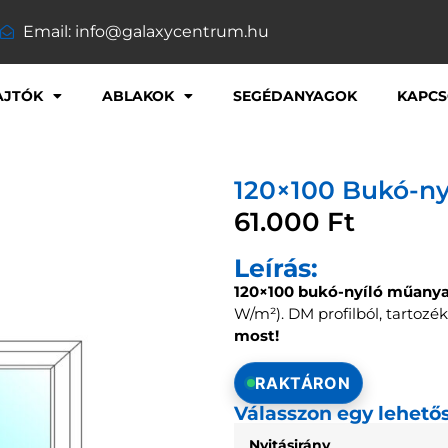
Email: info@galaxycentrum.hu
AJTÓK
ABLAKOK
SEGÉDANYAGOK
KAPCS
120×100 Bukó-ny
61.000
Ft
Leírás:
120×100 bukó-nyíló műany
W/m²). DM profilból, tartozék 
most!
RAKTÁRON
Válasszon egy lehető
Nyitásirány