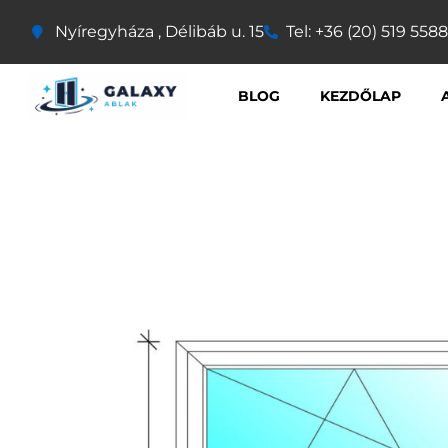
Nyíregyháza , Délibáb u. 15
Tel: +36 (20) 519 5588
BLOG
KEZDŐLAP