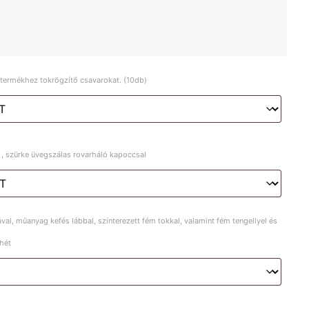
a termékhez tokrögzítő csavarokat. (10db)
 , szürke üvegszálas rovarháló kapoccsal
al, műanyag kefés lábbal, színterezett fém tokkal, valamint fém tengellyel és
 hét