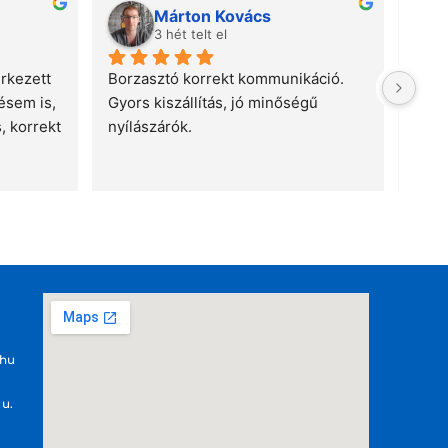
Márton Kovács
3 hét telt el
kezett 
Borzasztó korrekt kommunikáció. 
Kösz
sem is, 
Gyors kiszállítás, jó minőségű 
 korrekt 
nyílászárók.
.hu
 u.