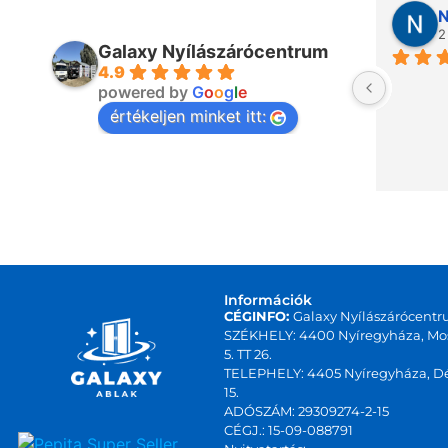
N
2
Galaxy Nyílászárócentrum
4.9
powered by
G
o
o
g
l
e
értékeljen minket itt:
Információk
CÉGINFO:
Galaxy Nyílászárócentr
SZÉKHELY: 4400 Nyíregyháza, Mos
5. TT 26.
TELEPHELY: 4405 Nyíregyháza, Dé
15.
ADÓSZÁM: 29309274-2-15
CÉGJ.: 15-09-088791