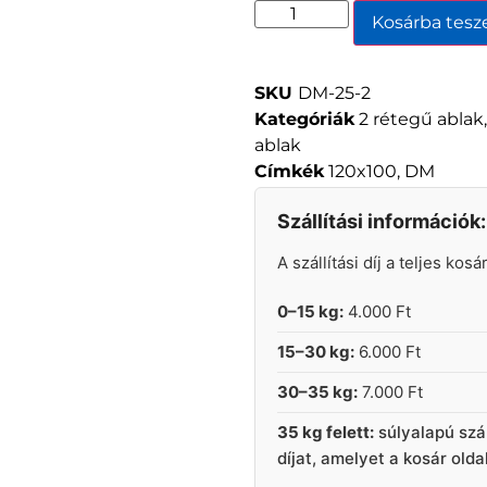
Kosárba tes
SKU
DM-25-2
Kategóriák
2 rétegű ablak
ablak
Címkék
120x100
,
DM
Szállítási információk:
A szállítási díj a teljes kos
0–15 kg:
4.000 Ft
15–30 kg:
6.000 Ft
30–35 kg:
7.000 Ft
35 kg felett:
súlyalapú szá
díjat, amelyet a kosár old