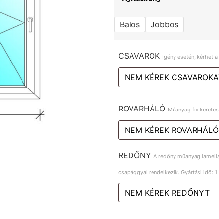
Balos
Jobbos
CSAVAROK
Igény esetén, kérhet 
ROVARHÁLÓ
Műanyag fix keretes
REDŐNY
A redőny műanyag lamelláv
csapággyal rendelkezik. Gyártási idő: 1