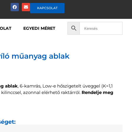
KAPCSOLAT
OLAT
EGYEDI MÉRET
íló műanyag ablak
ag ablak
, 6-kamrás, Low-e hőszigetelt üveggel (K=1,1
kilinccsel, azonnal elérhető raktárról.
Rendelje meg
séget: