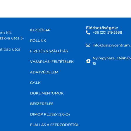
Elérhetőségek:
KEZDŐLAP
um Kft.
+36 (20) 519 5588
zkva utca 3-
RÓLUNK
info@galaxycentrum
libáb utca
FIZETÉS & SZÁLLÍTÁS
Nyíregyháza , Délibáb
VÁSÁRLÁSI FELTÉTELEK
15
ADATVÉDELEM
GY.I.K
DOKUMENTUMOK
BESZERELÉS
DIMOP PLUSZ-1.2.6-24
ELÁLLÁS A SZERZŐDÉSTŐL