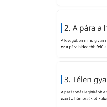
2. A pára a 
A levegőben mindig van n
ez a pára hidegebb felület
3. Télen gya
A párásodás leginkább a f
ezért a hőmérséklet-külö