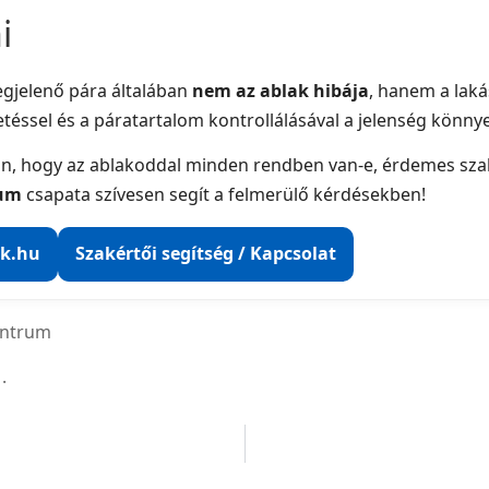
i
egjelenő pára általában
nem az ablak hibája
, hanem a lak
tetéssel és a páratartalom kontrollálásával a jelenség könny
an, hogy az ablakoddal minden rendben van‑e, érdemes sza
rum
csapata szívesen segít a felmerülő kérdésekben!
ak.hu
Szakértői segítség / Kapcsolat
entrum
.