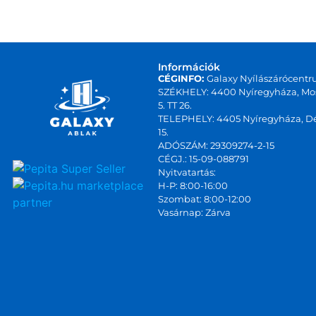
Információk
CÉGINFO:
Galaxy Nyílászárócentr
SZÉKHELY: 4400 Nyíregyháza, Mos
5. TT 26.
TELEPHELY: 4405 Nyíregyháza, Dé
15.
ADÓSZÁM: 29309274-2-15
CÉGJ.: 15-09-088791
Nyitvatartás:
marketplace
H-P: 8:00-16:00
Szombat: 8:00-12:00
partner
Vasárnap: Zárva