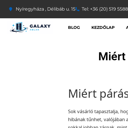
Nyíregyháza , Délibáb u. 15
Tel: +36 (20) 519 5588
BLOG
KEZDŐLAP
Miért
Miért párás
Sok vásárló tapasztalja, ho
hibának tűnhet, valójában 
sokkal jobban zárnak, mint 