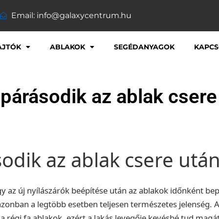
Email: info@galaxycentrum.hu
AJTÓK
ABLAKOK
SEGÉDANYAGOK
KAPCS
 párásodik az ablak csere
odik az ablak csere utá
gy az új nyílászárók beépítése után az ablakok időnként be
azonban a legtöbb esetben teljesen természetes jelenség. 
a régi fa ablakok, ezért a lakás levegője kevésbé tud magát