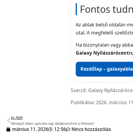
Fontos tudn
Az ablak belső oldalán m
utal. A megfelelő szellőz
Ha bizonytalan vagy abb
Galaxy Nyílászárócent
Kezdőlap – galaxyabl
Szerző:
Galaxy Nyílászáróc
Publikálva:
2026. március 11
ELŐZŐ
Mennyit lehet spórolni egy ablakcserével a fűtésen?
március 11, 2026
12:56
Nincs hozzászólás