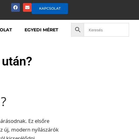
KAPCSOLAT
OLAT
EGYEDI MÉRET
 után?
n?
párásodnak. Ez elsőre
Az új, modern nyílászárók
ól kicserélődni.