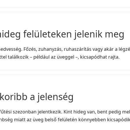
hideg felületeken jelenik meg
edvesség. Főzés, zuhanyzás, ruhaszárítás vagy akár a légzé
tel találkozik – például az üveggel –, kicsapódhat rajta.
koribb a jelenség
űtési szezonban jelentkezik. Kint hideg van, bent pedig me
nbség miatt az üveg belső felületén könnyebben kicsapódik