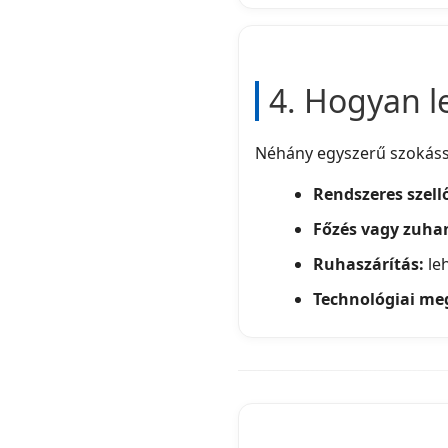
4. Hogyan l
Néhány egyszerű szokássa
Rendszeres szell
Főzés vagy zuha
Ruhaszárítás:
leh
Technológiai me