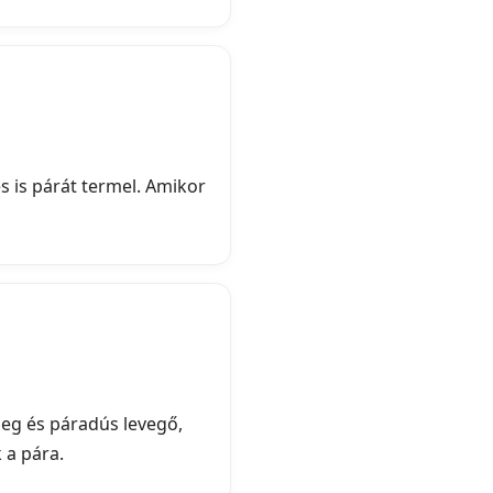
s is párát termel. Amikor
leg és páradús levegő,
 a pára.