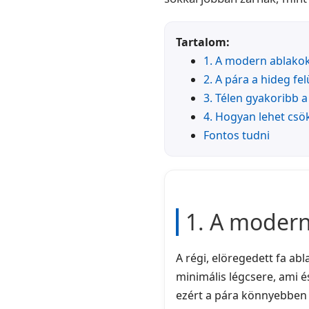
Tartalom:
1. A modern ablakok
2. A pára a hideg fe
3. Télen gyakoribb a
4. Hogyan lehet csö
Fontos tudni
1. A modern
A régi, elöregedett fa ab
minimális légcsere, ami é
ezért a pára könnyebben