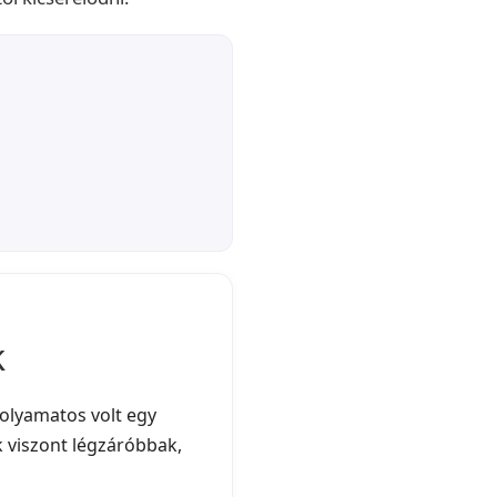
k
folyamatos volt egy
k viszont légzáróbbak,