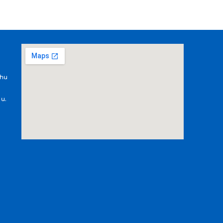
.hu
 u.