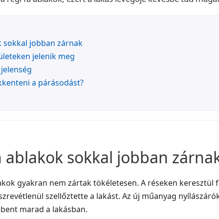
 sokkal jobban zárnak
lületeken jelenik meg
 jelenség
kkenteni a párásodást?
 ablakok sokkal jobban zárna
lakok gyakran nem zártak tökéletesen. A réseken keresztül 
szrevétlenül szellőztette a lakást. Az új műanyag nyílászáró
 bent marad a lakásban.