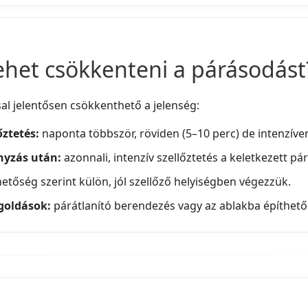
ehet csökkenteni a párásodást
l jelentősen csökkenthető a jelenség:
őztetés:
naponta többször, röviden (5–10 perc) de intenzíven
nyzás után:
azonnali, intenzív szellőztetés a keletkezett pá
etőség szerint külön, jól szellőző helyiségben végezzük.
goldások:
párátlanító berendezés vagy az ablakba építhető 