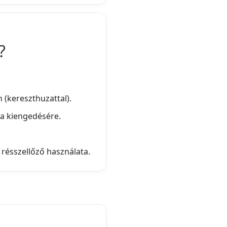
?
 (kereszthuzattal).
ra kiengedésére.
résszellőző használata.