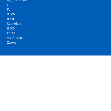
Nyitvatartás:
H-
P:
8:00-
16:00
Szombat:
8:00-
12:00
Vasárnap:
Zárva