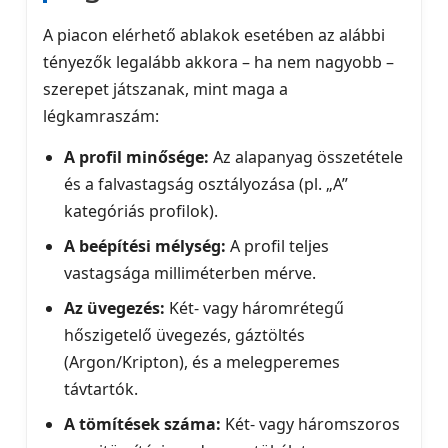
A piacon elérhető ablakok esetében az alábbi
tényezők legalább akkora – ha nem nagyobb –
szerepet játszanak, mint maga a
légkamraszám:
A profil minősége:
Az alapanyag összetétele
és a falvastagság osztályozása (pl. „A”
kategóriás profilok).
A beépítési mélység:
A profil teljes
vastagsága milliméterben mérve.
Az üvegezés:
Két- vagy háromrétegű
hőszigetelő üvegezés, gáztöltés
(Argon/Kripton), és a melegperemes
távtartók.
A tömítések száma:
Két- vagy háromszoros