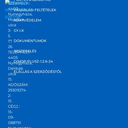
SZÉKHELY:
4400
marketplace
VÁSÁRLÁSI FELTÉTELEK
Nyíregyháza,
partner
Moszkva
ADATVÉDELEM
utca
3-
GY.I.K
5.
DOKUMENTUMOK
TT
26.
BESZERELÉS
TELEPHELY:
4405
DIMOP PLUSZ-1.2.6-24
Nyíregyháza,
Délibáb
ELÁLLÁS A SZERZŐDÉSTŐL
utca
15.
ADÓSZÁM:
29309274-
2-
15
CÉGJ.:
15-
09-
088791