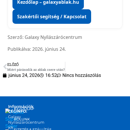
Kezdőlap – galaxyablak.hu
Szakértői segítség / Kapcsolat
Szerző:
Galaxy Nyílászárócentrum
Publikálva:
2026. június 24.
ELŐZŐ
Miért párásodik az ablak csere után?
június 24, 2026
16:52
Nincs hozzászólás
Információk
KEZDŐLAP
CÉGINFO:
Galaxy
RÓLUNK
Nyílászárócentrum
Kft.
FIZETÉS & SZÁLLÍTÁS