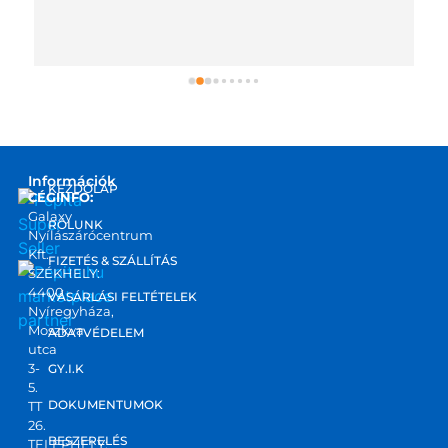
Információk
KEZDŐLAP
CÉGINFO:
Galaxy
RÓLUNK
Nyílászárócentrum
Kft.
FIZETÉS & SZÁLLÍTÁS
SZÉKHELY:
4400
marketplace
VÁSÁRLÁSI FELTÉTELEK
Nyíregyháza,
partner
Moszkva
ADATVÉDELEM
utca
3-
GY.I.K
5.
DOKUMENTUMOK
TT
26.
BESZERELÉS
TELEPHELY: