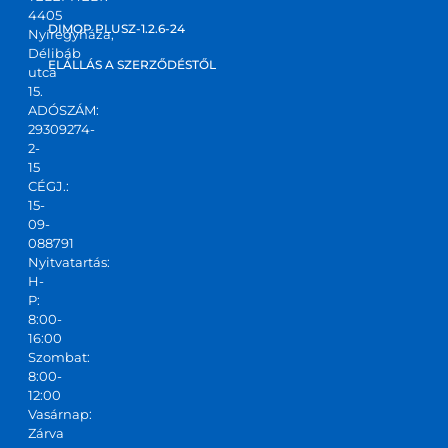
4405
DIMOP PLUSZ-1.2.6-24
Nyíregyháza,
Délibáb
ELÁLLÁS A SZERZŐDÉSTŐL
utca
15.
ADÓSZÁM:
29309274-
2-
15
CÉGJ.:
15-
09-
088791
Nyitvatartás:
H-
P:
8:00-
16:00
Szombat:
8:00-
12:00
Vasárnap:
Zárva