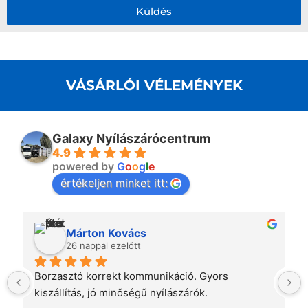
Küldés
VÁSÁRLÓI VÉLEMÉNYEK
Galaxy Nyílászárócentrum
4.9
powered by
G
o
o
g
l
e
értékeljen minket itt:
Márton Kovács
26 nappal ezelőtt
Borzasztó korrekt kommunikáció. Gyors 
kiszállítás, jó minőségű nyílászárók.