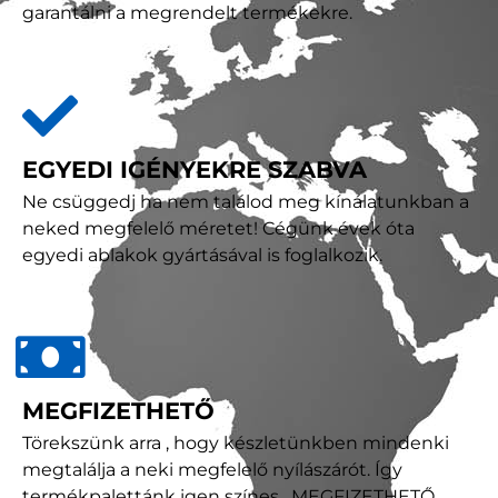
garantálni a megrendelt termékekre.
EGYEDI IGÉNYEKRE SZABVA
Ne csüggedj ha nem találod meg kínálatunkban a
neked megfelelő méretet! Cégünk évek óta
egyedi ablakok gyártásával is foglalkozik.
MEGFIZETHETŐ
Törekszünk arra , hogy készletünkben mindenki
megtalálja a neki megfelelő nyílászárót. Így
termékpalettánk igen színes , MEGFIZETHETŐ