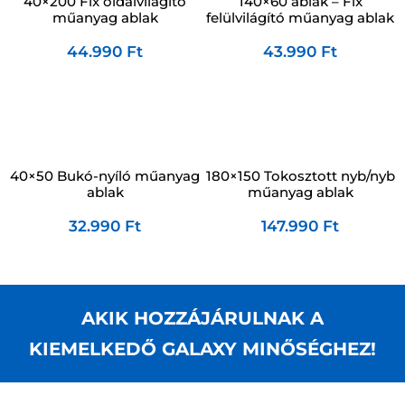
40×200 Fix oldalvilágító
140×60 ablak – Fix
műanyag ablak
felülvilágító műanyag ablak
44.990
Ft
43.990
Ft
40×50 Bukó-nyíló műanyag
180×150 Tokosztott nyb/nyb
ablak
műanyag ablak
32.990
Ft
147.990
Ft
AKIK HOZZÁJÁRULNAK A
KIEMELKEDŐ GALAXY MINŐSÉGHEZ!