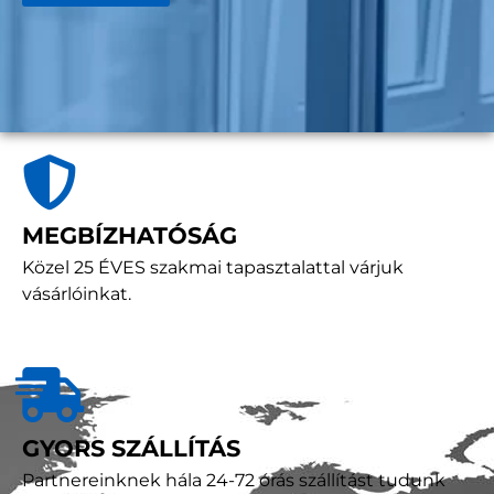
MEGBÍZHATÓSÁG
Közel 25 ÉVES szakmai tapasztalattal várjuk
vásárlóinkat.
GYORS SZÁLLÍTÁS
Partnereinknek hála 24-72 órás szállítást tudunk