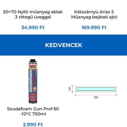
50×70 Nyíló műanyag ablak
Kétszárnyú Arias 5
3 rétegű üveggel
Műanyag bejárati ajtó
34.990
Ft
169.990
Ft
KEDVENCEK
Soudafoam Gun Prof 60
-10°C 750ml
2.990
Ft