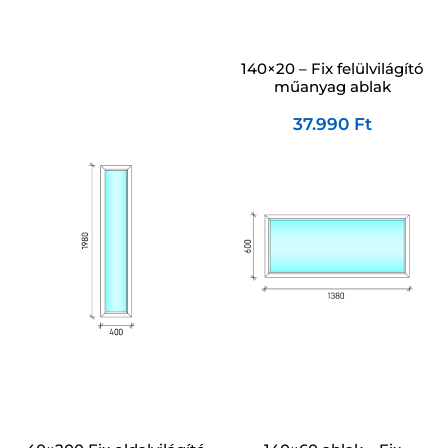
140×20 – Fix felülvilágító
műanyag ablak
37.990
Ft