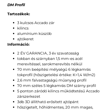
DM Profil
Tartozékok:
3 kulcsos Accado zár
kilincs
alumínium küszöb
ajtókeret
Információ:
2 ÉV GARANCIA, 3 év szavatosság
tokban és szárnyban 1,5 mm-es acél
merevítéssel, sarokmerevítés nélkül
70 mm beépítési mélységű 6 légkamrás
tokprofil (hőszigetelési értéke: K=1,4 W/m2)
2,6 mm falvastagságú műanyag profil
70 mm széles 5 légkamrás DM szárny profil
5 ponton záródó kilincs működtetésű Accado
zárszerkezet
3db 3D állítható erősített ajtópánt
hőszigetelt, hőhídmentes, 20 mm magas,