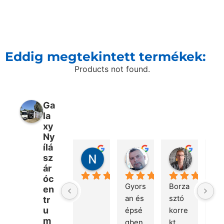
Eddig megtekintett termékek:
Products not found.
Ga
la
xy
Ny
ílá
Nikolett Fülöp
Péter Bencsik
Márton 
sz
2 nap telt el
7 nap telt el
3 hét telt 
ár
óc
Gyors
Borza
Kö
en
an és 
sztó 
ön
tr
u
épsé
korre
a 
m
gben 
kt 
gyo