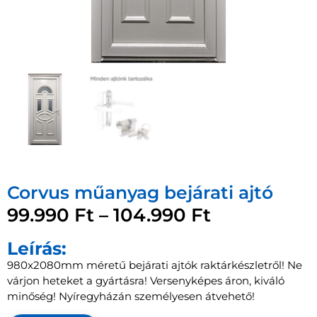
Corvus műanyag bejárati ajtó
99.990
Ft
–
104.990
Ft
Leírás:
980x2080mm méretű bejárati ajtók raktárkészletről! Ne
várjon heteket a gyártásra! Versenyképes áron, kiváló
minőség! Nyíregyházán személyesen átvehető!