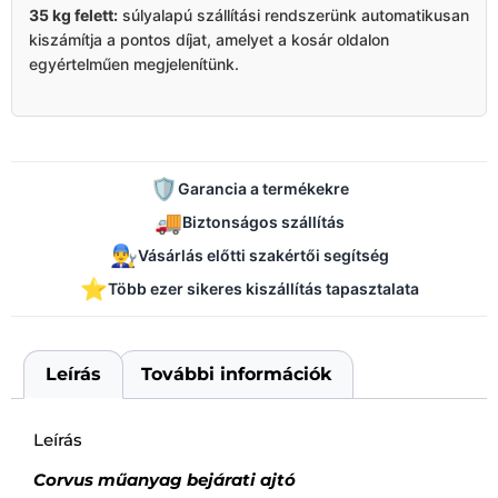
35 kg felett:
súlyalapú szállítási rendszerünk automatikusan
kiszámítja a pontos díjat, amelyet a kosár oldalon
egyértelműen megjelenítünk.
🛡️
Garancia a termékekre
🚚
Biztonságos szállítás
👨‍🔧
Vásárlás előtti szakértői segítség
⭐
Több ezer sikeres kiszállítás tapasztalata
Leírás
További információk
Leírás
Corvus műanyag bejárati ajtó