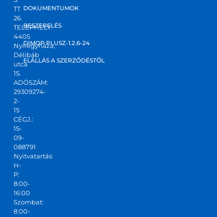
kt 
DOKUMENTUMOK
TT
válas
26.
zt 
BESZERELÉS
TELEPHELY:
4405
kapta
DIMOP PLUSZ-1.2.6-24
Nyíregyháza,
m! Jó 
Délibáb
kis 
ELÁLLÁS A SZERZŐDÉSTŐL
utca
csapa
15.
ADÓSZÁM:
t,ajánl
29309274-
ani 
2-
tudo
15
m!
CÉGJ.:
15-
09-
088791
Nyitvatartás:
H-
P:
8:00-
16:00
Szombat:
8:00-